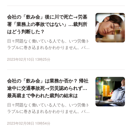
会社の「飲み会」後に川で死亡→労基
署「業務上の事故ではない」…裁判所
はどう判断した？
日々問題なく働いている人でも、いつ労働ト
ラブルに巻き込まれるかわかりません。パワ
ハラ、労災、長時間労...
2023年02月10日 13時25分
会社の「飲み会」は業務か否か？ 帰社
途中に交通事故死→労災認められず…
最高裁まで争われた裁判の結末は
日々問題なく働いている人でも、いつ労働ト
ラブルに巻き込まれるかわかりません。パワ
ハラ、労災、長時間労...
2023年02月08日 10時54分