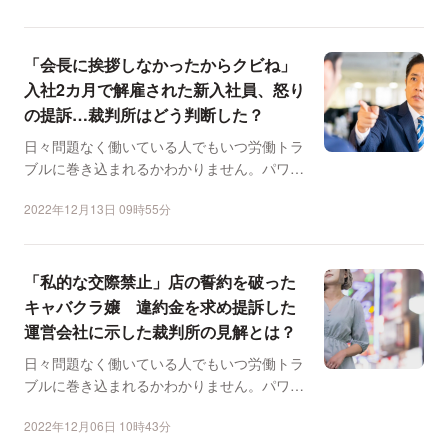
「会長に挨拶しなかったからクビね」
入社2カ月で解雇された新入社員、怒り
の提訴…裁判所はどう判断した？
日々問題なく働いている人でもいつ労働トラ
ブルに巻き込まれるかわかりません。パワハ
ラ、労災、長時間労働...
2022年12月13日 09時55分
「私的な交際禁止」店の誓約を破った
キャバクラ嬢 違約金を求め提訴した
運営会社に示した裁判所の見解とは？
日々問題なく働いている人でもいつ労働トラ
ブルに巻き込まれるかわかりません。パワハ
ラ、労災、長時間労働...
2022年12月06日 10時43分