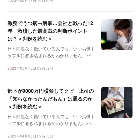
2023年05月17日 10時10分
激務でうつ病→解雇…会社と戦った12
年 救済した最高裁の判断ポイント
は？＜判例を読む＞
日々問題なく働いている人でも、いつ労働ト
ラブルに巻き込まれるかわかりません。パワ
ハラ、労災、長時間労...
2023年05月15日 09時59分
部下が9000万円横領してクビ 上司の
「知らなかったんだもん」は通るのか
＜判例を読む＞
日々問題なく働いている人でも、いつ労働ト
ラブルに巻き込まれるかわかりません。パワ
ハラ、労災、長時間労...
2023年04月06日 09時56分