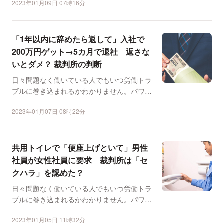
2023年01月09日 07時16分
「1年以内に辞めたら返して」入社で
200万円ゲット→5カ月で退社 返さな
いとダメ？ 裁判所の判断
日々問題なく働いている人でもいつ労働トラ
ブルに巻き込まれるかわかりません。パワハ
ラ、労災、長時間労働...
2023年01月07日 08時22分
共用トイレで「便座上げといて」男性
社員が女性社員に要求 裁判所は「セ
クハラ」を認めた？
日々問題なく働いている人でもいつ労働トラ
ブルに巻き込まれるかわかりません。パワハ
ラ、労災、長時間労働...
2023年01月05日 11時32分