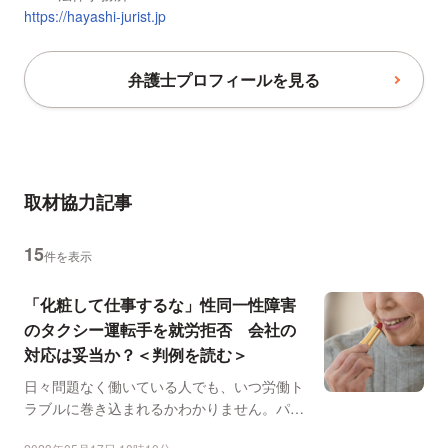
https://hayashi-jurist.jp
弁護士プロフィールを見る
取材協力記事
15
件を表示
「化粧して仕事するな」性同一性障害
のタクシー運転手を就労拒否 会社の
対応は妥当か？＜判例を読む＞
日々問題なく働いている人でも、いつ労働ト
ラブルに巻き込まれるかわかりません。パワ
ハラ、労災、長時間労...