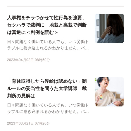
人事権をチラつかせて性行為を強要、
セクハラで裁判に 地裁と高裁で判断
は真逆に＜判例を読む＞
日々問題なく働いている人でも、いつ労働ト
ラブルに巻き込まれるかわかりません。パワ
ハラ、労災、長時間労...
2023年04月02日 08時50分
「育休取得したら昇給は認めない」闇
ルールの妥当性を問うた大学講師 裁
判所の見解は
日々問題なく働いている人でも、いつ労働ト
ラブルに巻き込まれるかわかりません。パワ
ハラ、労災、長時間労...
2023年03月21日 07時26分