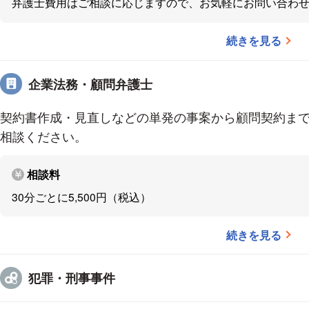
弁護士費用はご相談に応じますので、お気軽にお問い合わ
【事務所へのアクセス】
熊谷駅より徒歩10分
続きを見る
※専用駐車場あり
※事務所近くにコインパーキング多数あり
企業法務・顧問弁護士
【事務所の受付時間】
契約書作成・見直しなどの単発の事案から顧問契約ま
9:30～17:00（平日）
相談ください。
相談料
30分ごとに5,500円（税込）
続きを見る
犯罪・刑事事件