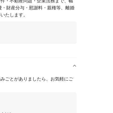
事件・不動産問題・企業法務まで、幅
費・財産分与・慰謝料・親権等、離婚
とって最善の解決策やアドバイスをご
応いたします。
了です。
護士の関与が必要であると判断した場
説明いたします。
合には、正式に委任契約を締結させて
悩みごとがありましたら、お気軽にご
、茨城県