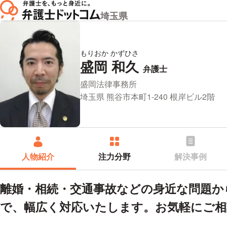
埼玉県
もりおか かずひさ
盛岡 和久
プロフィ
弁護士
所属事務所：
盛岡法律事務所
所在地：
埼玉県 熊谷市本町1-240 根岸ビル2階
人物紹介
注力分野
解決事例
離婚・相続・交通事故などの身近な問題か
で、幅広く対応いたします。お気軽にご相