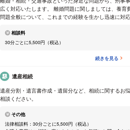
離婚・相続・交通事故といった身近な問題から、刑事
ご予約の日時に、当事務所にお越しください。
広く対応いたします。 離婚問題に関しましては、養育
弁護士が、面談で詳しい事情をお伺いし、ご相談者に
問題全般について、これまでの経験を生かし迅速に対
提示いたします。
法律相談のみでお悩みが解決できた場合は、これで終
相談料
※法律相談料は、30分ごとに5,500円（税込）です。
30分ごとに5,500円（税込）
３ ご依頼
法律相談の結果、相手方との交渉や調停・訴訟等、弁
続きを見る
合には、その旨をお伝えいたします。
また、事件処理に要する費用等についても、詳細にご
遺産相続
その上で、弁護士に事件処理の依頼をご希望される場
遺産分割・遺言書作成・遺留分など、相続に関するお
いただきます。
相談ください。
【対応地域】
埼玉県、東京都、群馬県、栃木県、神奈川県、千葉県
その他
※その他の地域もご相談に応じます。
法律相談料：30分ごとに5,500円（税込）