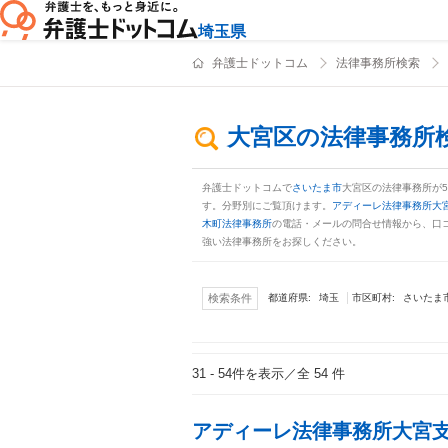
埼玉県
弁護士ドットコム
法律事務所検索
大宮区の法律事務所
弁護士ドットコムで
さいたま市
大宮区の法律事務所が
す。分野別にご覧頂けます。
アディーレ法律事務所大
木町法律事務所
の電話・メールの問合せ情報から、口
強い法律事務所をお探しください。
埼玉
さいたま
検索条件
都道府県:
市区町村:
31 - 54
件を表示／全 54 件
検索結果
アディーレ法律事務所大宮