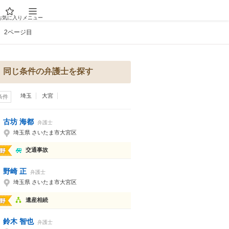
お気に入り
メニュー
2ページ目
同じ条件の弁護士を探す
埼玉
大宮
条件
古坊 海都
弁護士
埼玉県 さいたま市大宮区
交通事故
野崎 正
弁護士
埼玉県 さいたま市大宮区
遺産相続
鈴木 智也
弁護士