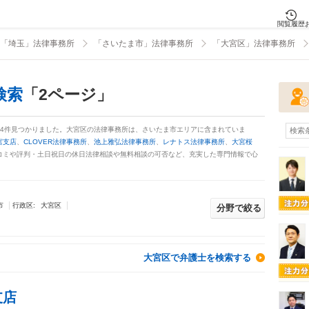
閲覧履歴
「埼玉」法律事務所
「さいたま市」法律事務所
「大宮区」法律事務所
検索
「2ページ」
54件見つかりました。大宮区の法律事務所は、さいたま市エリアに含まれていま
検索
宮支店
、
CLOVER法律事務所
、
池上雅弘法律事務所
、
レナトス法律事務所
、
大宮桜
コミや評判・土日祝日の休日法律相談や無料相談の可否など、充実した専門情報で心
市
大宮区
行政区:
分野で絞る
大宮区で弁護士を検索する
支店