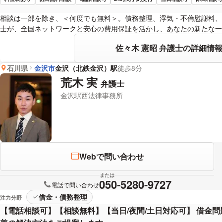
相談は一部を除き、＜何度でも無料＞。債務整理、浮気・不倫慰謝料、
士が、全国ネットワークと安心の費用保証を活かし、あなたの新たな一
佐々木 憲昭 弁護士の詳細情
石川県
金沢市
金沢（北鉄金沢）駅
徒歩8分
荒木 実
弁護士
金沢駅西法律事務所
Webで問い合わせ
または
050-5280-9727
電話で問い合わせ
借金・債務整理
注力分野
【電話相談可】【相談無料】【当日/夜間/土日対応可】 借金