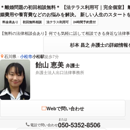
＊離婚問題の初回相談無料＊ 【法テラス利用可｜完全個室】 
姻費用や養育費などのお悩みを解決。 新しい人生のスタート
料金表あり
初回無料相談
法テラス利用可
24時間予約受付
【無料の法律相談会あり】何でも気軽に話して相談できる身近な法律事
杉本 昌之 弁護士の詳細情報
石川県
小松市
小松駅
徒歩7分
飴山 恵美
弁護士
弁護士法人出口法律事務所
Webで問い合わせ
または
050-5352-8506
電話で問い合わせ