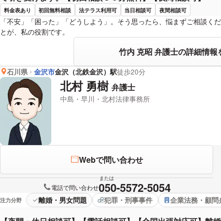
料金表あり
初回無料相談
法テラス利用可
当日相談可
夜間相談可
「不安」「困った」「どうしよう」。そう思ったら、悩まずご相談くだ
とが、私の役割です。
竹内 克昭 弁護士の詳細情報
石川県
金沢市
金沢（北鉄金沢）駅
徒歩20分
北村 勇樹
弁護士
中島・早川・北村法律事務所
Webで問い合わせ
または
050-5572-5054
電話で問い合わせ
離婚・男女問題
犯罪・刑事事件
企業法務・顧問
注力分野