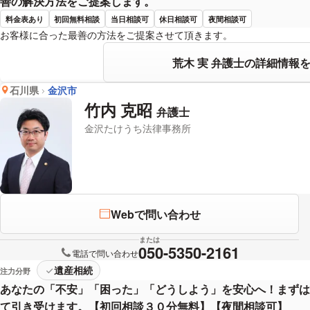
善の解決方法をご提案します。
料金表あり
初回無料相談
当日相談可
休日相談可
夜間相談可
お客様に合った最善の方法をご提案させて頂きます。
荒木 実 弁護士の詳細情報
石川県
金沢市
竹内 克昭
弁護士
金沢たけうち法律事務所
Webで問い合わせ
または
050-5350-2161
電話で問い合わせ
遺産相続
注力分野
あなたの「不安」「困った」「どうしよう」を安心へ！まずは
て引き受けます。【初回相談３０分無料】【夜間相談可】