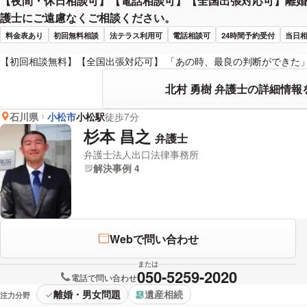
【夜間・休日相談可】【電話相談可】【全国出張対応可】離婚
護士にご遠慮なくご相談ください。
料金表あり
初回無料相談
法テラス利用可
電話相談可
24時間予約受付
当日
【初回相談無料】【全国出張対応可】 「あの時、最良の判断ができた
北村 勇樹 弁護士の詳細情報
石川県
小松市
小松駅
徒歩7分
杉本 昌之
弁護士
弁護士法人出口法律事務所
解決事例 4
Webで問い合わせ
または
050-5259-2020
電話で問い合わせ
離婚・男女問題
遺産相続
注力分野