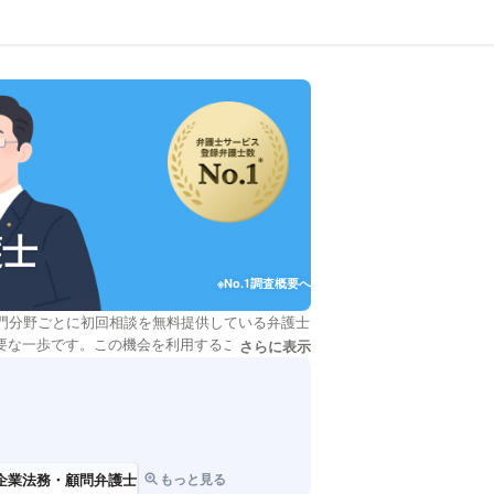
護士
※No.1調査概要へ
門分野ごとに初回相談を無料提供している弁護士
要な一歩です。この機会を利用することで、問題
さらに表示
説明文の省略された情報を
なります。また、お金の心配なく複数の弁護士と
す。さらに、自分の状況をしっかりと理解し、将
しの方は、このページを活用して、お気軽に弁護
企業法務・顧問弁護士
もっと見る