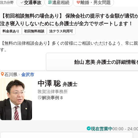
交通事故
遺産相続
離婚・男女問題
注力分野
【初回相談無料の場合あり】 保険会社の提示する金額が適切
泣き寝入りしないためにも弁護士が全力でサポートします！
料金表あり
初回無料相談
法テラス利用可
【無料の法律相談会あり】多くの皆様にご相談いただけるよう、常に親
す。
飴山 恵美 弁護士の詳細情報
石川県
金沢市
中澤 聡
弁護士
敦賀法律事務所
解決事例 8
現在営業中
00:00 - 24:0