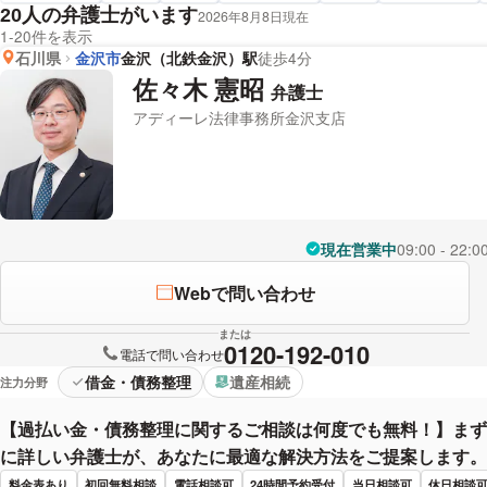
人の弁護士がいます
20
2026年8月8日現在
1-20件を表示
石川県
金沢市
金沢（北鉄金沢）駅
徒歩4分
佐々木 憲昭
弁護士
アディーレ法律事務所金沢支店
現在営業中
09:00 - 22:0
Webで問い合わせ
または
0120-192-010
電話で問い合わせ
借金・債務整理
遺産相続
注力分野
【過払い金・債務整理に関するご相談は何度でも無料！】まず
に詳しい弁護士が、あなたに最適な解決方法をご提案します。
料金表あり
初回無料相談
電話相談可
24時間予約受付
当日相談可
休日相談