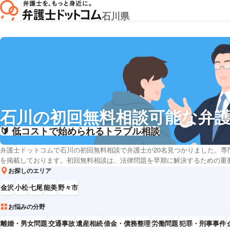
石川県
石川
の
初回無料相談可能な弁
🔰 低コストで始められるトラブル相談
弁護士ドットコムで石川の初回無料相談で弁護士が20名見つかりました。専
を掲載しております。初回無料相談は、法律問題を早期に解決するための重
が複雑化する前に専門家の意見を聞き、正確な情報に基づいた判断が可能に
お探しのエリア
話せるため、あなたのニーズに最も合った弁護士を選ぶことが容易になりま
金沢
小松
七尾
能美
野々市
来にわたる法律的なリスクを軽減する助けとなります。石川の弁護士をお探
士に相談してみてください。
お悩みの分野
離婚・男女問題
交通事故
遺産相続
借金・債務整理
労働問題
犯罪・刑事事件