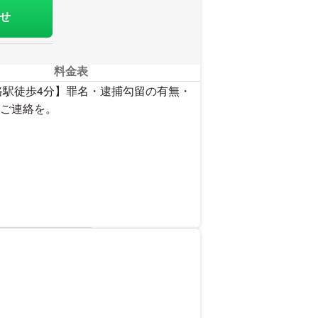
せ
料金表
路駅徒歩4分】罪名・逮捕勾留の有無・
ご連絡を。
を見る