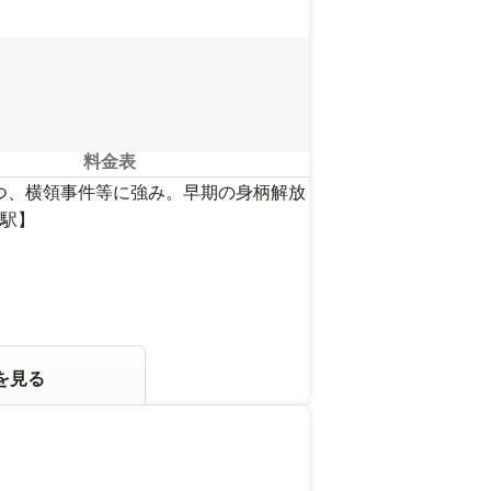
さい。
料金表
せつ、横領事件等に強み。早期の身柄解放
駅】
を見る