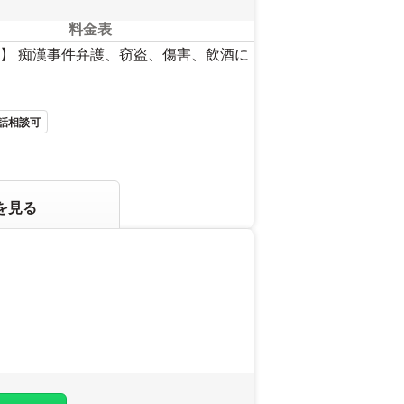
料金表
】 痴漢事件弁護、窃盗、傷害、飲酒に
話相談可
を見る
さい。