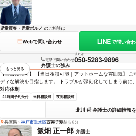
児童買春・児童ポルノ
のご相談は
下記のリンクからお問い合わせくだ
LINE
Webで問い合わせ
で問い合わ
または
050-5283-9896
電話で問い合わせ
弁護士の強み
もっと見る
視覚的に省略されている要素を
【当日接見可】 【当日相談可能｜アットホームな雰囲気】 
ディな解決を目指します。 トラブルが深刻化してしまう前に
対応体制
24時間予約受付
当日相談可
夜間相談可
北川 舜 弁護士の詳細情報
兵庫県
神戸市垂水区
西舞子駅
徒歩6分
飯畑 正一郎
弁護士