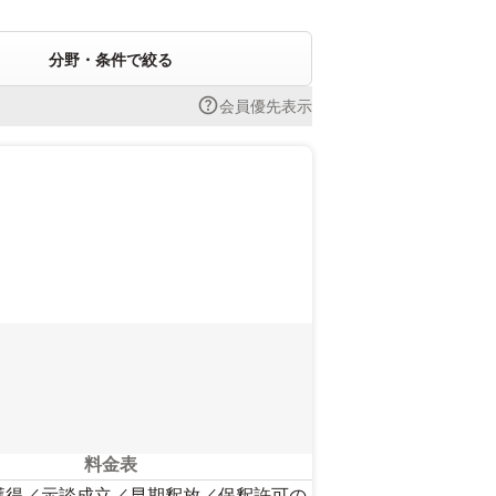
分野・条件で絞る
会員優先表示
さい。
料金表
獲得／示談成立／早期釈放／保釈許可の