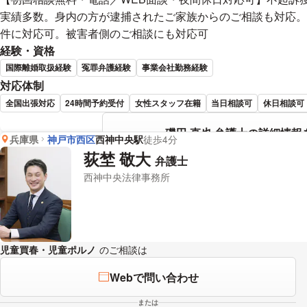
実績多数。身内の方が逮捕されたご家族からのご相談も対応。
件に対応可。被害者側のご相談にも対応可
経験・資格
国際離婚取扱経験
冤罪弁護経験
事業会社勤務経験
対応体制
全国出張対応
24時間予約受付
女性スタッフ在籍
当日相談可
休日相談可
磯田 直也 弁護士の詳細情報
兵庫県
神戸市西区
西神中央駅
徒歩4分
荻埜 敬大
弁護士
西神中央法律事務所
児童買春・児童ポルノ
のご相談は
下記のリンクからお問い合わせくだ
Webで問い合わせ
または