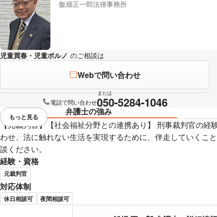
飯畑正一郎法律事務所
児童買春・児童ポルノ
のご相談は
下記のリンクからお問い合わせくだ
Webで問い合わせ
または
050-5284-1046
電話で問い合わせ
弁護士の強み
もっと見る
視覚的に省略されている要素を
【元裁判官】【社会福祉分野との連携あり】 刑事裁判官の経
わせ、法に触れない生活を実現するために、伴走していくこと
談ください。
経験・資格
元裁判官
対応体制
休日相談可
夜間相談可