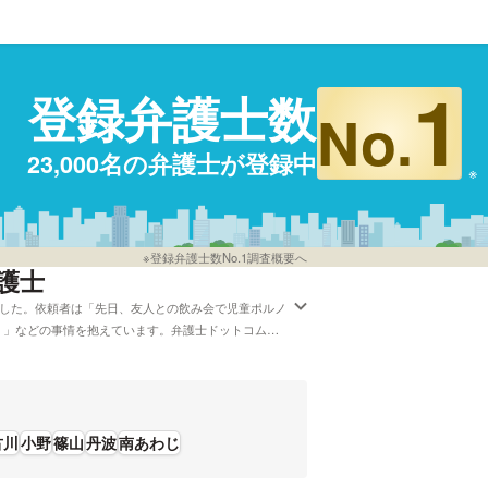
1
登録弁護士数
No.
23,000名の弁護士が登録中
※登録弁護士数No.1調査概要へ
護士
ました。依頼者は「先日、友人との飲み会で児童ポルノ
。」などの事情を抱えています。弁護士ドットコムで
る弁護士など、さまざまな希望の条件で調べることが
護士の選び方は詳しく調べたけれど、兵庫周辺の法律
には「加害者の告訴・告発や、民事での損害賠償も見
トラブルに巻き込まれている方は成功報酬金額や資格
古川
小野
篠山
丹波
南あわじ