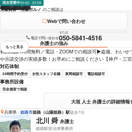
現在営業中
00:00 - 23:59
児童買春・児童ポルノ
のご相談は
下記のリンクからお問い合わせくだ
Webで問い合わせ
または
050-5841-4516
電話で問い合わせ
弁護士の強み
もっと見る
視覚的に省略されている要素を
初回相談1時間無料／電話・ZOOMでの相談可▶︎盗撮、わい
や示談交渉の実績多数！お早めにご相談ください【神戸・三宮
対応体制
24時間予約受付
女性スタッフ在籍
夜間相談可
電話相談可
事務所設備
完全個室で相談
大垣 人士 弁護士の詳細情報
兵庫県
姫路市
姫路（山陽姫路）駅
徒歩7分
北川 舜
弁護士
姫路駅前法律事務所