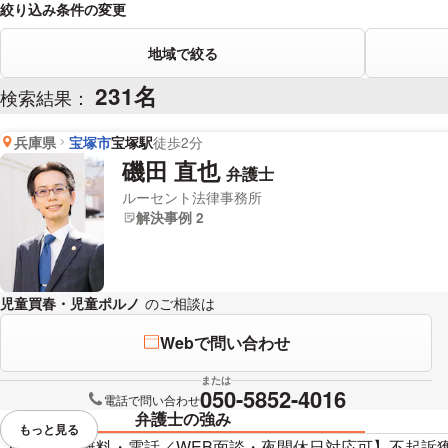
絞り込み条件の変更
地域で絞る
231名
検索結果：
兵庫県
宝塚市
宝塚駅
徒歩2分
磯田 直也
弁護士
ルーセント法律事務所
解決事例 2
児童買春・児童ポルノ
のご相談は
下記のリンクからお問い合わせくだ
Webで問い合わせ
または
050-5852-4016
電話で問い合わせ
弁護士の強み
もっと見る
視覚的に省略されている要素を
【初回相談無料・電話／WEB面談・夜間休日対応可】不起訴