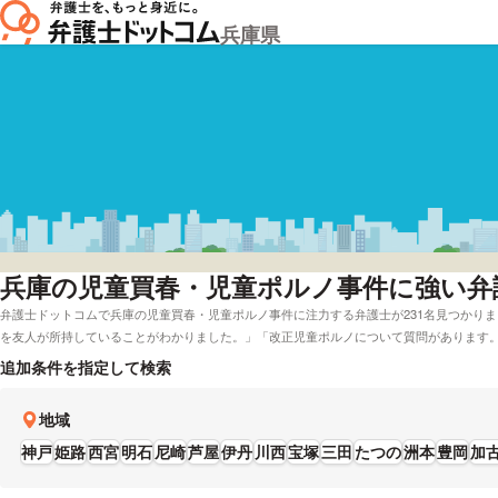
兵庫県
兵庫
の児童買春・児童ポルノ事件に強い弁
弁護士ドットコムで兵庫の児童買春・児童ポルノ事件に注力する弁護士が231名見つかり
を友人が所持していることがわかりました。」「改正児童ポルノについて質問があります
は電話相談を無料で対応してくれる兵庫の弁護士や弁護士費用を分割払いで受付してくれ
追加条件を指定して検索
できます。例として「口コミの評価が高い児童買春・児童ポルノ事件が専門の弁護士や弁
事務所の弁護士を料金で検討したい」などの要望にも応じることができます。弁護士の中
地域
越した準備をサポートします。」とおっしゃる方もいます。児童買春・児童ポルノ事件の
などの条件を踏まえて、希望に適した弁護士に相談をしてみることをおすすめします。
神戸
姫路
西宮
明石
尼崎
芦屋
伊丹
川西
宝塚
三田
たつの
洲本
豊岡
加