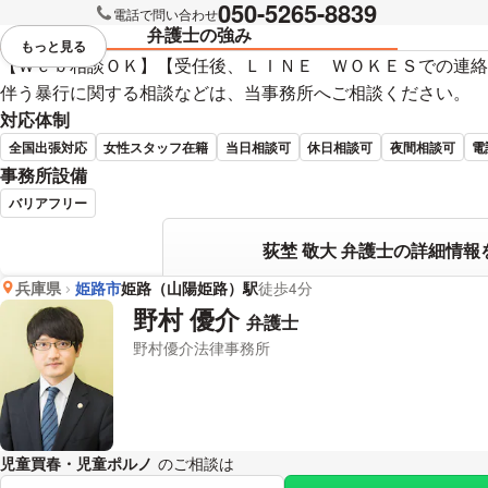
050-5265-8839
電話で問い合わせ
弁護士の強み
もっと見る
視覚的に省略されている要素を
【Ｗｅｂ相談ＯＫ】【受任後、ＬＩＮＥ ＷＯＫＥＳでの連絡
伴う暴行に関する相談などは、当事務所へご相談ください。
対応体制
全国出張対応
女性スタッフ在籍
当日相談可
休日相談可
夜間相談可
電
事務所設備
バリアフリー
荻埜 敬大 弁護士の詳細情報
兵庫県
姫路市
姫路（山陽姫路）駅
徒歩4分
野村 優介
弁護士
野村優介法律事務所
児童買春・児童ポルノ
のご相談は
下記のリンクからお問い合わせくだ