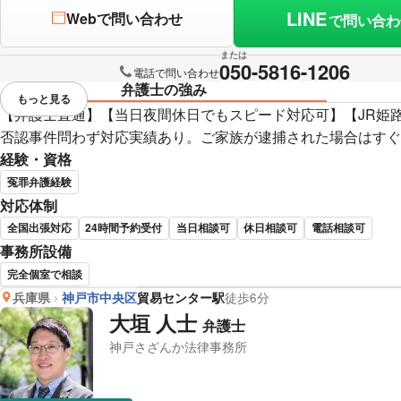
LINE
Webで問い合わせ
で問い合わ
または
050-5816-1206
電話で問い合わせ
弁護士の強み
もっと見る
視覚的に省略されている要素を
【弁護士直通】【当日夜間休日でもスピード対応可】【JR姫
否認事件問わず対応実績あり。ご家族が逮捕された場合はすぐ
経験・資格
冤罪弁護経験
対応体制
全国出張対応
24時間予約受付
当日相談可
休日相談可
電話相談可
事務所設備
完全個室で相談
兵庫県
神戸市中央区
貿易センター駅
徒歩6分
野村 優介 弁護士の詳細情報
大垣 人士
弁護士
神戸さざんか法律事務所