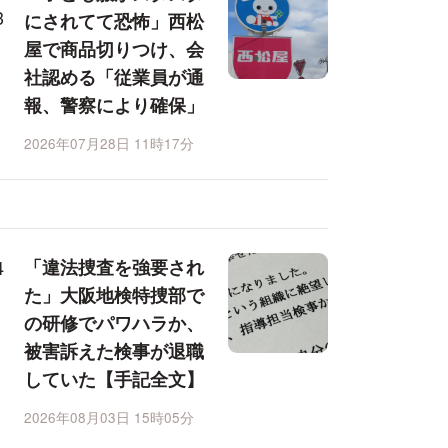
にされてて恐怖」西松
屋で商品切りつけ、会
社認める「従業員が通
報、警察により確保」
2026年07月28日 11時17分
「違法捜査を強要され
た」大阪地検特捜部で
の研修でパワハラか、
被害訴えた検事が退職
していた【手記全文】
2026年08月03日 15時05分