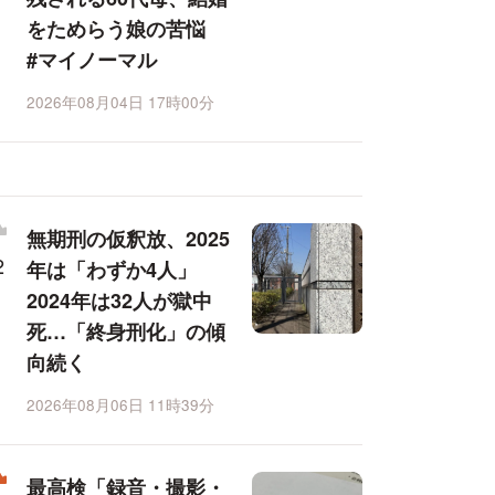
をためらう娘の苦悩
#マイノーマル
2026年08月04日 17時00分
無期刑の仮釈放、2025
年は「わずか4人」
2024年は32人が獄中
死…「終身刑化」の傾
向続く
2026年08月06日 11時39分
最高検「録音・撮影・