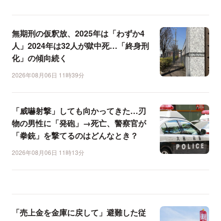
無期刑の仮釈放、2025年は「わずか4
人」2024年は32人が獄中死…「終身刑
化」の傾向続く
2026年08月06日 11時39分
「威嚇射撃」しても向かってきた…刃
物の男性に「発砲」→死亡、警察官が
「拳銃」を撃てるのはどんなとき？
2026年08月06日 11時13分
「売上金を金庫に戻して」避難した従