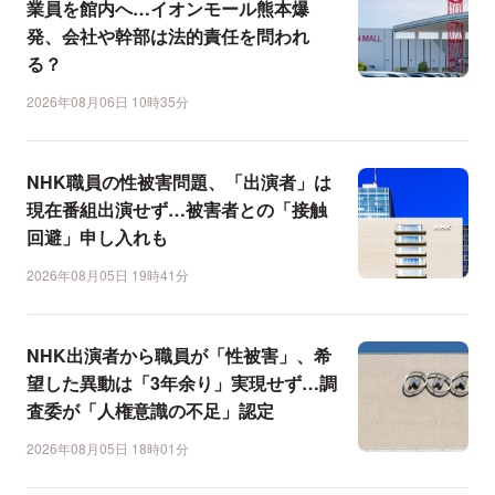
業員を館内へ…イオンモール熊本爆
発、会社や幹部は法的責任を問われ
る？
2026年08月06日 10時35分
NHK職員の性被害問題、「出演者」は
現在番組出演せず…被害者との「接触
回避」申し入れも
2026年08月05日 19時41分
NHK出演者から職員が「性被害」、希
望した異動は「3年余り」実現せず…調
査委が「人権意識の不足」認定
2026年08月05日 18時01分