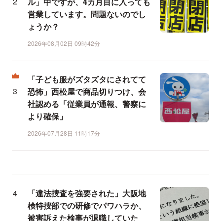
ル」中ですが、4カ月目に入っても
営業しています。問題ないのでし
ょうか？
2026年08月02日 09時42分
「子ども服がズタズタにされてて
恐怖」西松屋で商品切りつけ、会
社認める「従業員が通報、警察に
より確保」
2026年07月28日 11時17分
「違法捜査を強要された」大阪地
検特捜部での研修でパワハラか、
被害訴えた検事が退職していた