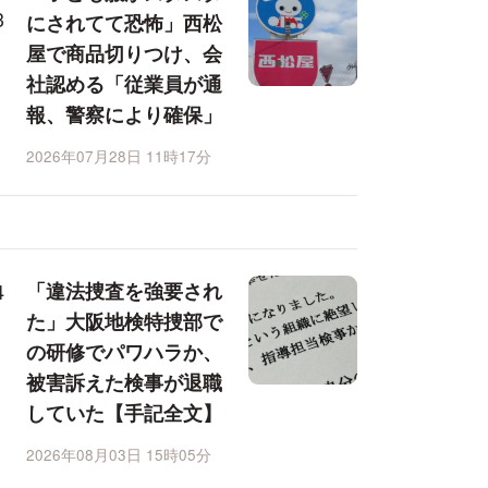
にされてて恐怖」西松
屋で商品切りつけ、会
社認める「従業員が通
報、警察により確保」
2026年07月28日 11時17分
「違法捜査を強要され
た」大阪地検特捜部で
の研修でパワハラか、
被害訴えた検事が退職
していた【手記全文】
2026年08月03日 15時05分