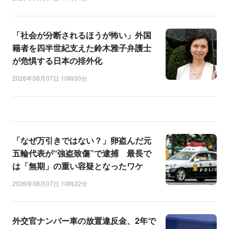
「社会が分断されるほうが怖い」外国
籍者を四半世紀支えた鈴木雅子弁護士
が危惧する日本の排外化
2026年08月07日 10時30分
「なぜ万引きではない？」卵盗んだ元
五輪代表が“強盗致傷”で逮捕 最長で
は「無期」の重い容疑となったワケ
2026年08月07日 10時22分
外交官ナンバー車の放置違反金、2年で