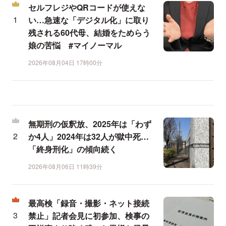
セルフレジやQRコードが使えな
い…急速な「デジタル化」に取り
残される60代母、結婚をためらう
娘の苦悩 #マイノーマル
2026年08月04日 17時00分
無期刑の仮釈放、2025年は「わず
か4人」2024年は32人が獄中死…
「終身刑化」の傾向続く
2026年08月06日 11時39分
最高検「録音・撮影・ネット接続
禁止」記者会見に初参加、検事の