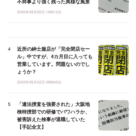
不祥事より強く残った異様な風景
2026年08月05日 10時12分
近所の紳士服店が「完全閉店セー
ル」中ですが、4カ月目に入っても
営業しています。問題ないのでし
ょうか？
2026年08月02日 09時42分
「違法捜査を強要された」大阪地
検特捜部での研修でパワハラか、
被害訴えた検事が退職していた
【手記全文】