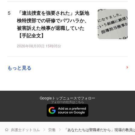
「違法捜査を強要された」大阪地
検特捜部での研修でパワハラか、
被害訴えた検事が退職していた
【手記全文】
2026年08月03日 15時05分
もっと見る
Googleトップニュースでフォロー
フォローの仕方はこちら
弁護士ドットコム
労働
「あなたたちは聖職者だから」現場の教員