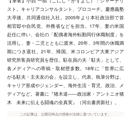
【筆者】小西 一禎（こにし・かずよし）：ジャーナリ
スト。キャリアコンサルタント、プロコーチ。慶應義塾
大卒後、共同通信社入社。2005年より本社政治部で首
相官邸や自民党、外務省などを担当。17年、妻の米国
赴任に伴い、会社の「配偶者海外転勤同行休職制度」を
活用し、妻・二児とともに渡米。20年、3年間の休職満
期につき退社。21年、帰国。米コロンビア大東アジア
研究所客員研究員を歴任。駐在員の夫「駐夫」として、
各メディアへの寄稿・取材歴多数。18年に「世界に広
がる駐夫・主夫友の会」を設立し、代表。執筆分野は、
キャリア形成やジェンダー、海外生活・育児、政治、メ
ディアなど。著書に『猪木道――政治家・アントニオ猪
木 未来に伝える闘魂の全真実』（河出書房新社）。
この記事は、公開日時点の情報や法律に基づいています。