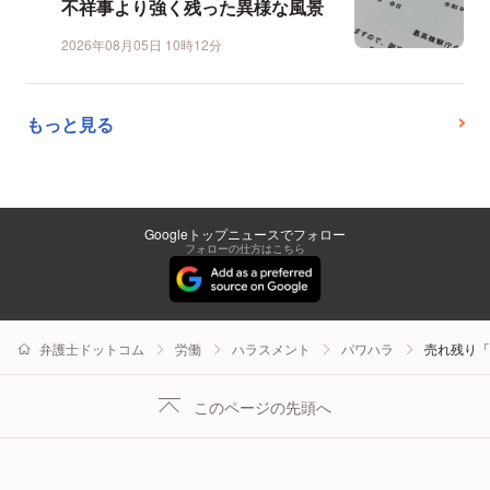
不祥事より強く残った異様な風景
2026年08月05日 10時12分
もっと見る
Googleトップニュースでフォロー
フォローの仕方はこちら
弁護士ドットコム
労働
ハラスメント
パワハラ
売れ残り「
このページの先頭へ