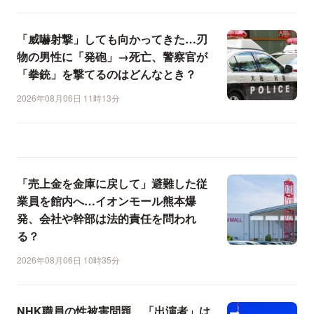
「威嚇射撃」しても向かってきた…刃
物の男性に「発砲」→死亡、警察官が
「拳銃」を撃てるのはどんなとき？
2026年08月06日 11時13分
「売上金を金庫に戻して」避難した従
業員を館内へ…イオンモール熊本爆
発、会社や幹部は法的責任を問われ
る？
2026年08月06日 10時35分
NHK職員の性被害問題、「出演者」は