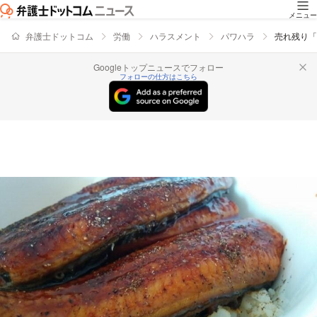
メニュー
弁護士ドットコム
労働
ハラスメント
パワハラ
売れ残り「
Googleトップニュースでフォロー
フォローの仕方はこちら