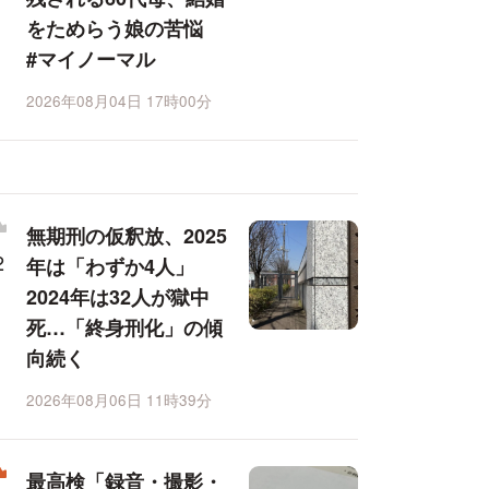
をためらう娘の苦悩
#マイノーマル
2026年08月04日 17時00分
無期刑の仮釈放、2025
年は「わずか4人」
2024年は32人が獄中
死…「終身刑化」の傾
向続く
2026年08月06日 11時39分
最高検「録音・撮影・