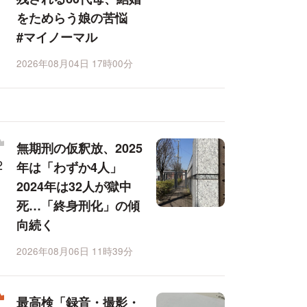
をためらう娘の苦悩
#マイノーマル
2026年08月04日 17時00分
無期刑の仮釈放、2025
年は「わずか4人」
2024年は32人が獄中
死…「終身刑化」の傾
向続く
2026年08月06日 11時39分
最高検「録音・撮影・