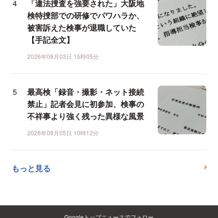
「違法捜査を強要された」大阪地
検特捜部での研修でパワハラか、
被害訴えた検事が退職していた
【手記全文】
2026年08月03日 15時05分
最高検「録音・撮影・ネット接続
禁止」記者会見に初参加、検事の
不祥事より強く残った異様な風景
2026年08月05日 10時12分
もっと見る
Googleトップニュースでフォロー