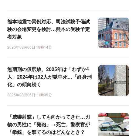
熊本地震で異例対応、司法試験予備試
験の会場変更を検討…熊本の受験予定
者対象
2026年08月06日 18時14分
無期刑の仮釈放、2025年は「わずか4
人」2024年は32人が獄中死…「終身刑
化」の傾向続く
2026年08月06日 11時39分
「威嚇射撃」しても向かってきた…刃
物の男性に「発砲」→死亡、警察官が
「拳銃」を撃てるのはどんなとき？