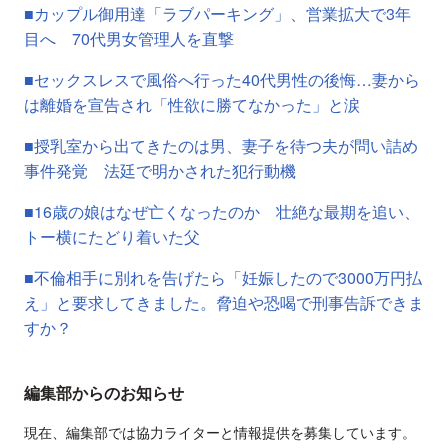
■カップル御用達「ラブパーキング」、営業拡大で3年
目へ 70代男女管理人を直撃
■セックスレスで風俗へ行った40代男性の後悔…妻から
は離婚を宣告され「性欲に勝てなかった」と涙
■授乳室から出てきたのは男、妻子を待つ夫が問い詰め
事件発覚 法廷で明かされた犯行動機
■16歳の娘はなぜ亡くなったのか 壮絶な最期を追い、
トー横にたどり着いた父
■不倫相手に別れを告げたら「妊娠したので3000万円払
え」と要求してきました。脅迫や恐喝で刑事告訴できま
すか？
編集部からのお知らせ
現在、編集部では協力ライターと情報提供を募集しています。