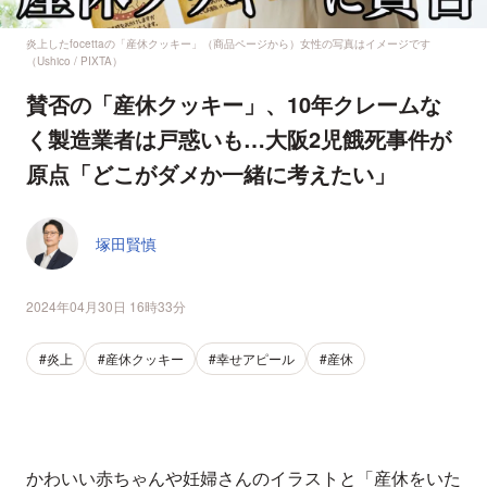
炎上したfocettaの「産休クッキー」（商品ページから）女性の写真はイメージです
（Ushico / PIXTA）
賛否の「産休クッキー」、10年クレームな
く製造業者は戸惑いも…大阪2児餓死事件が
原点「どこがダメか一緒に考えたい」
塚田賢慎
2024年04月30日 16時33分
#炎上
#産休クッキー
#幸せアピール
#産休
かわいい赤ちゃんや妊婦さんのイラストと「産休をいた