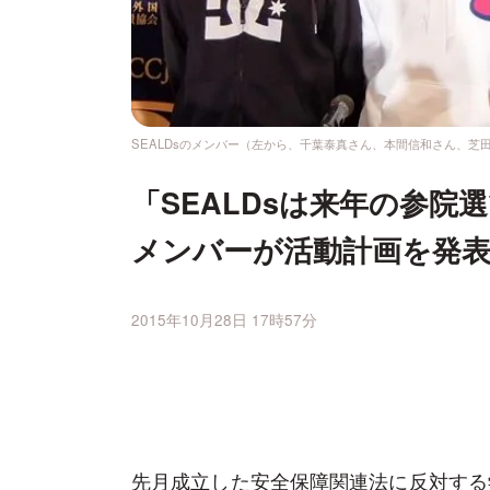
SEALDsのメンバー（左から、千葉泰真さん、本間信和さん、芝
「SEALDsは来年の参院
メンバーが活動計画を発
2015年10月28日 17時57分
先月成立した安全保障関連法に反対する学