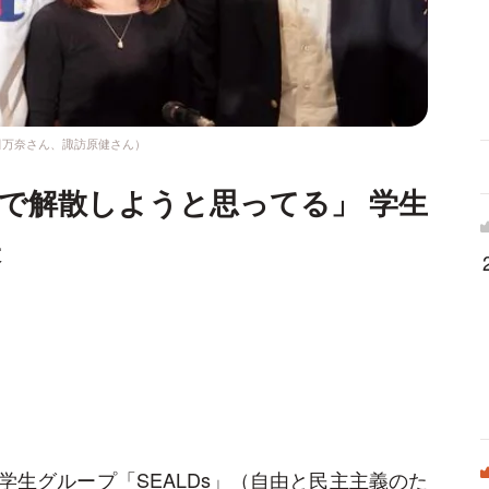
田万奈さん、諏訪原健さん）
選で解散しようと思ってる」 学生
表
生グループ「SEALDs」（自由と民主主義のた