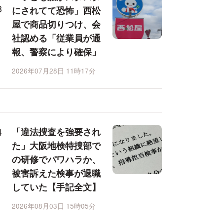
にされてて恐怖」西松
屋で商品切りつけ、会
社認める「従業員が通
報、警察により確保」
2026年07月28日 11時17分
「違法捜査を強要され
た」大阪地検特捜部で
の研修でパワハラか、
被害訴えた検事が退職
していた【手記全文】
2026年08月03日 15時05分