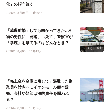
化」の傾向続く
2026年08月06日 11時39分
「威嚇射撃」しても向かってきた…刃
物の男性に「発砲」→死亡、警察官が
「拳銃」を撃てるのはどんなとき？
2026年08月06日 11時13分
「売上金を金庫に戻して」避難した従
業員を館内へ…イオンモール熊本爆
発、会社や幹部は法的責任を問われ
る？
2026年08月06日 10時35分