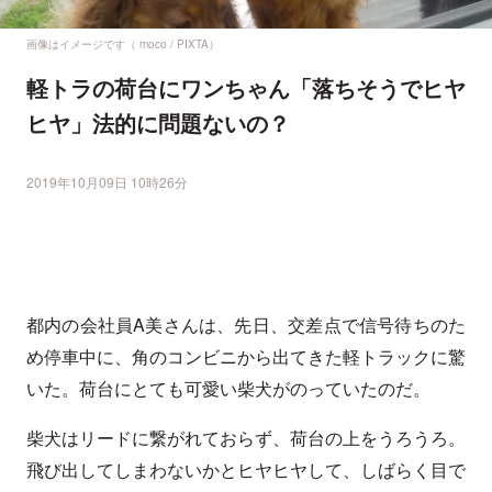
画像はイメージです（ moco / PIXTA）
軽トラの荷台にワンちゃん「落ちそうでヒヤ
ヒヤ」法的に問題ないの？
2019年10月09日 10時26分
都内の会社員A美さんは、先日、交差点で信号待ちのた
め停車中に、角のコンビニから出てきた軽トラックに驚
いた。荷台にとても可愛い柴犬がのっていたのだ。
柴犬はリードに繋がれておらず、荷台の上をうろうろ。
飛び出してしまわないかとヒヤヒヤして、しばらく目で