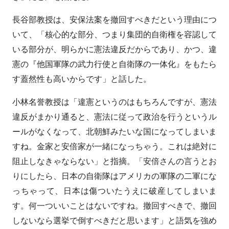
長谷部教授は、安保法案を撤回すべきだという理由につ
いて、「核心的な部分、つまり集団的自衛権を容認して
いる部分が、明らかに憲法違反だからであり、かつ、違
憲の『他国軍隊の武力行使と自衛隊の一体化』をもたら
す蓋然性も高いからです」と話した。
小林名誉教授は「違憲というのはもちろんですが、憲法
違反がまかり通ると、憲法に従って政治を行うというル
ールがなくなって、北朝鮮みたいな国になってしまいま
すね。金家と安倍家が一緒になっちゃう。これは絶対に
阻止しなきゃならない」と指摘。「安倍さんの言うとお
りにしたら、日本の自衛隊はアメリカの軍隊の二軍にな
っちゃって、日本は傷ついたうえに破産してしまいま
す。何一ついいことはないですね。撤回すべきで、撤回
しないなら選挙で倒すべきだと思います」と語気を強め