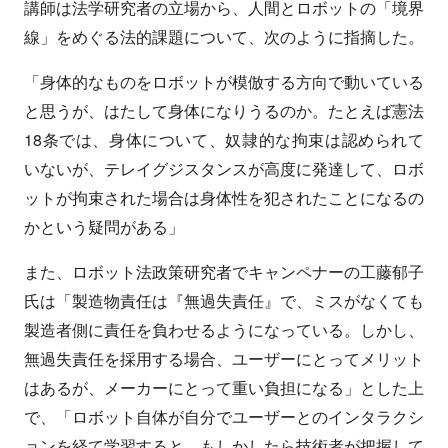
講師は法学研究者の立場から、人間とロボットの「境界
線」をめぐる法的課題について、次のように指摘した。
「身体的なものをロボットが模倣する方向で動いている
と思うが、はたして身体になりうるのか。たとえば憲法
18条では、身体について、奴隷的な拘束は認められて
いないが、テレイグジスタンスが高度に発達して、ロボ
ットが拘束された場合は身体性を犯されたことになるの
かという疑問がある」
また、ロボット法政策研究者でキャンペナーの工藤郁子
氏は「製造物責任は『無過失責任』で、ミスがなくても
製造者側に責任を負わせるようになっている。しかし、
無過失責任を採用する場合、ユーザーにとってメリット
はあるが、メーカーにとって重い負担になる」とした上
で、「ロボット自体が自分でユーザーとのインタラクシ
ョンを経て学習すると、もしかしたら技術者が把握して