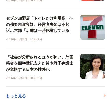
セブン加盟店「トイレだけ利用客」へ
の強要未遂容疑、経営者夫婦は不起
訴…本部「店舗は一時休業している」
2026年08月07日 17時04分
「社会が分断されるほうが怖い」外国
籍者を四半世紀支えた鈴木雅子弁護士
が危惧する日本の排外化
2026年08月07日 10時30分
もっと見る