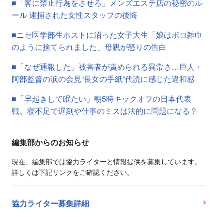
■「客に禁止行為をさせろ」メンズエステ店の秘密のル
ール 逮捕された女性スタッフの後悔
■ニセ医学部生ホストに沼った女子大生「娘はボロ雑巾
のように捨てられました」母親が怒りの告白
■「なぜ通報した」被害者が責められる異常さ…巨人・
阿部監督の涙の会見“長女の手紙”代読に感じた違和感
■「早起きして眠たい」朝5時キックオフの日本代表
戦、寝不足で遅刻や仕事のミスは法的に問題になる？
編集部からのお知らせ
現在、編集部では協力ライターと情報提供を募集しています。
詳しくは下記リンクをご確認ください。
協力ライター募集詳細