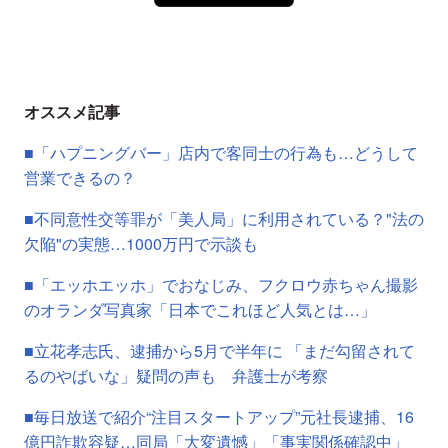
オススメ記事
■「ハプニングバー」店内で客同士の行為も…どうして
営業できるの？
■不同意性交等罪が「美人局」に利用されている？"法の
欠陥"の実態…1000万円で示談も
■「エッホエッホ」でおなじみ、フクロウ赤ちゃん撮影
のオランダ写真家「日本でこれほど人気とは…」
■立花孝志氏、逮捕から5月で半年に 「まだ勾留されて
るのやばいな」疑問の声も 弁護士が考察
■毎日放送で紹介“注目スタートアップ”元社長逮捕、16
億円詐欺容疑…同局「大変遺憾」「事実関係確認中」