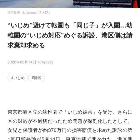
港区役所（khadoma / PIXTA）
“いじめ”避けて転園も「同じ子」が入園…幼
稚園の“いじめ対応”めぐる訴訟、港区側は請
求棄却求める
2026年05月14日 18時32分
#いじめ
#港区
東京都港区立の幼稚園で「いじめ被害」を受け、さらに
区の対応が不適切だったため問題が深刻化したとして、
女児と保護者が約370万円の損害賠償を求めた訴訟の第
1回口頭弁論が5月14日、東京地裁で開かれた。港区側