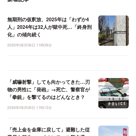
無期刑の仮釈放、2025年は「わずか4
人」2024年は32人が獄中死…「終身刑
化」の傾向続く
2026年08月06日 11時39分
「威嚇射撃」しても向かってきた…刃
物の男性に「発砲」→死亡、警察官が
「拳銃」を撃てるのはどんなとき？
2026年08月06日 11時13分
「売上金を金庫に戻して」避難した従