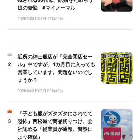
娘の苦悩 #マイノーマル
2026年08月04日 17時00分
近所の紳士服店が「完全閉店セー
ル」中ですが、4カ月目に入っても
営業しています。問題ないのでし
ょうか？
2026年08月02日 09時42分
「子ども服がズタズタにされてて
恐怖」西松屋で商品切りつけ、会
社認める「従業員が通報、警察に
より確保」