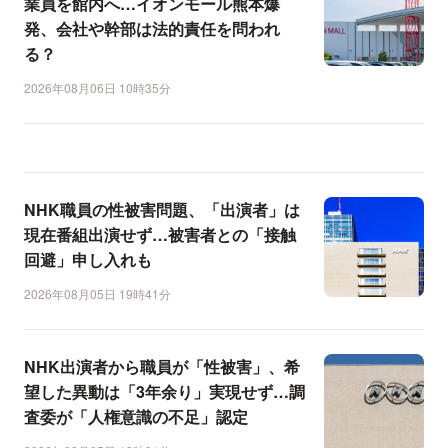
業員を館内へ…イオンモール熊本爆
発、会社や幹部は法的責任を問われ
る？
2026年08月06日 10時35分
NHK職員の性被害問題、「出演者」は
現在番組出演せず…被害者との「接触
回避」申し入れも
2026年08月05日 19時41分
NHK出演者から職員が「性被害」、希
望した異動は「3年余り」実現せず…調
査委が「人権意識の不足」認定