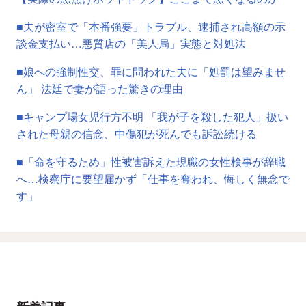
■夫が密室で「本番強要」トラブル、逮捕され高額の示
談金支払い…悪質店の「美人局」実態と対処法
■娘への強制性交、罪に問われた夫に「処罰は望みませ
ん」 法廷で妻が語った驚きの理由
■キャンプ場女児行方不明 「我が子を殺した犯人」扱い
された母親の信念、中傷犯が死んでも訴訟続ける
■「命を守るため」性被害訴えた現職の女性検事が辞職
へ…検察庁に要望届かず「仕事を奪われ、悔しく無念で
す」