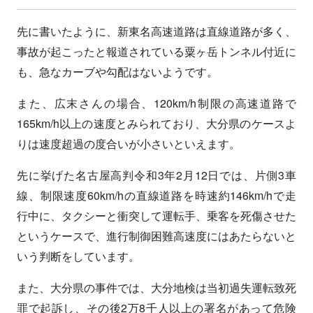
先に書いたように、新東名高速道路は直線道路が多く、
事故が起こったと報道されている粟ヶ岳トンネル付近に
も、急なカーブや勾配はないようです。
また、広末さんの場合、120km/h制限の高速道路で
165km/h以上の速度とみられており、大分県のケースよ
りは速度超過の度合いが小さいといえます。
先に挙げた名古屋高判令和3年2月12日では、片側3車
線、制限速度60km/hの直線道路を時速約146km/hで走
行中に、タクシーと衝突して運転手、乗客を死傷させた
というケースで、進行制御困難高速度にはあたらないと
いう判断をしています。
また、大分県の事件では、大分地検は当初過失運転致死
罪で起訴し、その後2万8千人以上の署名があって危険