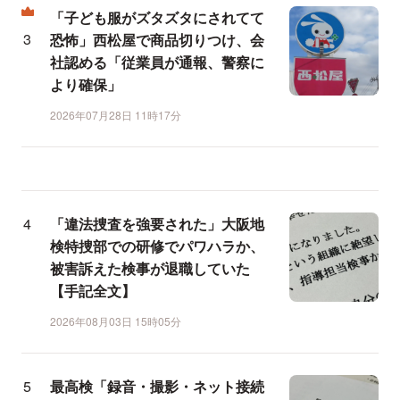
「子ども服がズタズタにされてて
恐怖」西松屋で商品切りつけ、会
社認める「従業員が通報、警察に
より確保」
2026年07月28日 11時17分
「違法捜査を強要された」大阪地
検特捜部での研修でパワハラか、
被害訴えた検事が退職していた
【手記全文】
2026年08月03日 15時05分
最高検「録音・撮影・ネット接続