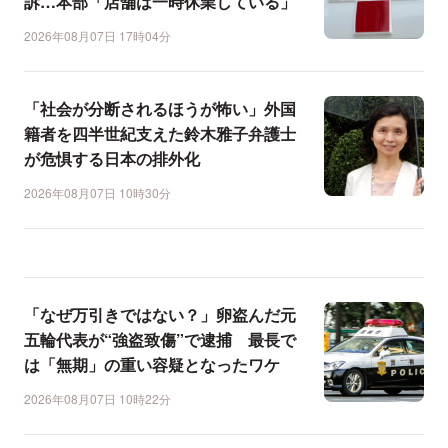
訴…本部「店舗は一時休業している」
2026年08月07日 17時04分
「社会が分断されるほうが怖い」外国
籍者を四半世紀支えた鈴木雅子弁護士
が危惧する日本の排外化
2026年08月07日 10時30分
「なぜ万引きではない？」卵盗んだ元
五輪代表が“強盗致傷”で逮捕 最長で
は「無期」の重い容疑となったワケ
2026年08月07日 10時22分