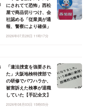
にされてて恐怖」西松
屋で商品切りつけ、会
社認める「従業員が通
報、警察により確保」
2026年07月28日 11時17分
「違法捜査を強要され
た」大阪地検特捜部で
の研修でパワハラか、
被害訴えた検事が退職
していた【手記全文】
2026年08月03日 15時05分