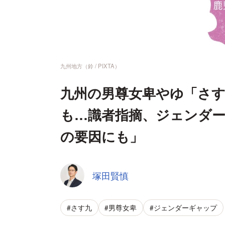
九州地方（鈴 / PIXTA）
九州の男尊女卑やゆ「さす
も…識者指摘、ジェンダー
の要因にも」
塚田賢慎
#さす九
#男尊女卑
#ジェンダーギャップ