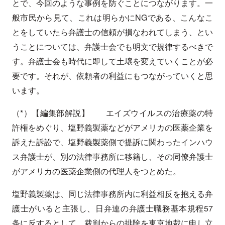
とで、今回のような事例を防ぐことにつながります。一
般市民から見て、これは明らかにNGである、こんなこ
とをしていたら弁護士の信頼が損なわれてしまう、とい
うことについては、弁護士会でも明文で規律するべきで
す。弁護士会も時代に即して土壌を変えていくことが必
要です。それが、依頼者の利益にもつながっていくと思
います。
（*）【編集部解説】 エイズウイルスの治療薬の特
許権をめぐり、塩野義製薬などがアメリカの医薬企業を
訴えた訴訟で、塩野義製薬側で提訴に関わったインハウ
ス弁護士が、別の法律事務所に移籍し、その同僚弁護士
がアメリカの医薬企業側の代理人をつとめた。
塩野義製薬は、同じ法律事務所内に利益相反を抱える弁
護士がいると主張し、日弁連の弁護士職務基本規程57
条に反するとして、裁判からの排除を東京地裁に申し立