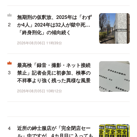
無期刑の仮釈放、2025年は「わず
か4人」2024年は32人が獄中死…
「終身刑化」の傾向続く
2026年08月06日 11時39分
最高検「録音・撮影・ネット接続
禁止」記者会見に初参加、検事の
不祥事より強く残った異様な風景
2026年08月05日 10時12分
近所の紳士服店が「完全閉店セー
ル」中ですが、4カ月目に入っても