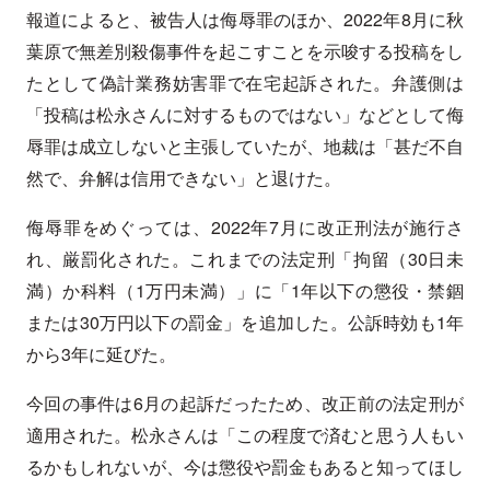
報道によると、被告人は侮辱罪のほか、2022年8月に秋
葉原で無差別殺傷事件を起こすことを示唆する投稿をし
たとして偽計業務妨害罪で在宅起訴された。弁護側は
「投稿は松永さんに対するものではない」などとして侮
辱罪は成立しないと主張していたが、地裁は「甚だ不自
然で、弁解は信用できない」と退けた。
侮辱罪をめぐっては、2022年7月に改正刑法が施行さ
れ、厳罰化された。これまでの法定刑「拘留（30日未
満）か科料（1万円未満）」に「1年以下の懲役・禁錮
または30万円以下の罰金」を追加した。公訴時効も1年
から3年に延びた。
今回の事件は6月の起訴だったため、改正前の法定刑が
適用された。松永さんは「この程度で済むと思う人もい
るかもしれないが、今は懲役や罰金もあると知ってほし