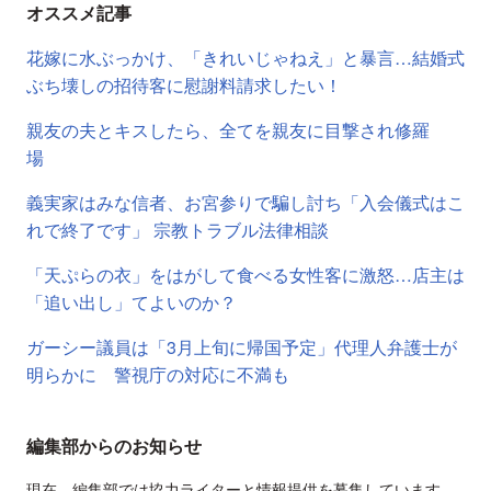
オススメ記事
花嫁に水ぶっかけ、「きれいじゃねえ」と暴言…結婚式
ぶち壊しの招待客に慰謝料請求したい！
親友の夫とキスしたら、全てを親友に目撃され修羅
場
義実家はみな信者、お宮参りで騙し討ち「入会儀式はこ
れで終了です」 宗教トラブル法律相談
「天ぷらの衣」をはがして食べる女性客に激怒…店主は
「追い出し」てよいのか？
ガーシー議員は「3月上旬に帰国予定」代理人弁護士が
明らかに 警視庁の対応に不満も
編集部からのお知らせ
現在、編集部では協力ライターと情報提供を募集しています。