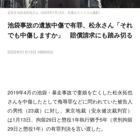
会見する松永拓也さん（2023年1月13日、弁護士ドットコム撮影）
池袋事故の遺族中傷で有罪、松永さん「それ
でも中傷しますか」 賠償請求にも踏み切る
2023年01月13日 18時00分
2019年4月の池袋・暴走事故で妻娘を亡くした松永拓也
さんを中傷したとして侮辱罪などに問われていた被告人
の男性（23歳）に対し、東京地裁（安永健次裁判官）
は1月13日、拘留29日と懲役1年執行猶予5年（求刑拘留
29日と懲役1年）の有罪判決を言い渡した。