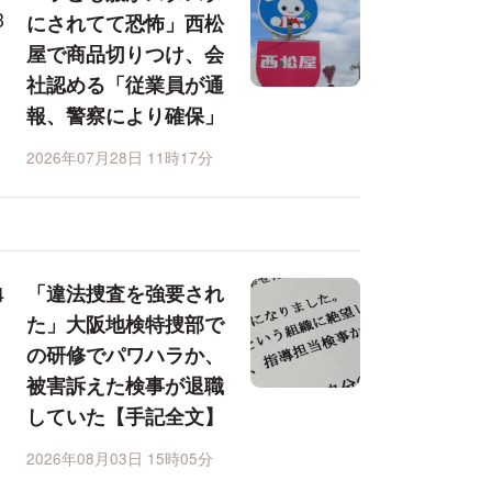
にされてて恐怖」西松
屋で商品切りつけ、会
社認める「従業員が通
報、警察により確保」
2026年07月28日 11時17分
「違法捜査を強要され
た」大阪地検特捜部で
の研修でパワハラか、
被害訴えた検事が退職
していた【手記全文】
2026年08月03日 15時05分