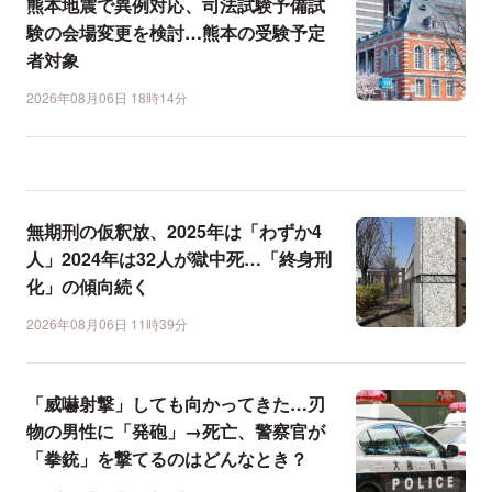
熊本地震で異例対応、司法試験予備試
験の会場変更を検討…熊本の受験予定
者対象
2026年08月06日 18時14分
無期刑の仮釈放、2025年は「わずか4
人」2024年は32人が獄中死…「終身刑
化」の傾向続く
2026年08月06日 11時39分
「威嚇射撃」しても向かってきた…刃
物の男性に「発砲」→死亡、警察官が
「拳銃」を撃てるのはどんなとき？