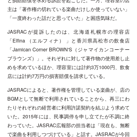
と損賠賠償を求める訴訟を起こした。一方、理容室の店
主は「著作権の切れている楽曲だけしか使っていない」
「一度終わった話だと思っていた」と困惑気味だ。
JASRACが提訴したのは、北海道札幌市の理容店
「Elfina （エルフィナ） 」と香川県高松市の飲食店
「Jamican Corner BROWN'S（ジャマイカンコーナー
ブラウンズ）」。それぞれに対して著作物の使用差し止
めを求めているほか、理容室には計約3万1000円、飲食
店には計約7万円の損害賠償を請求している。
JASRACによると、著作権を管理している楽曲が、店の
BGMとして無断で利用されていることから、再三にわ
たりそれぞれの経営者に利用許諾契約を結ぶよう求めて
いた。2015年には、民事調停を申し立てたが不調に終
わっていた。JASRAC広報部の担当者は「現在も、無断
で楽曲を利用しつづけている」と話す。JASRACが今回