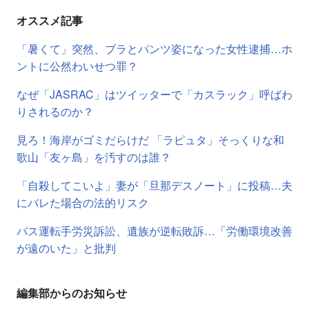
オススメ記事
「暑くて」突然、ブラとパンツ姿になった女性逮捕…ホ
ントに公然わいせつ罪？
なぜ「JASRAC」はツイッターで「カスラック」呼ばわ
りされるのか？
見ろ！海岸がゴミだらけだ 「ラピュタ」そっくりな和
歌山「友ヶ島」を汚すのは誰？
「自殺してこいよ」妻が「旦那デスノート」に投稿…夫
にバレた場合の法的リスク
バス運転手労災訴訟、遺族が逆転敗訴…「労働環境改善
が遠のいた」と批判
編集部からのお知らせ