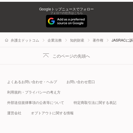
Googleトップニュースでフォロー
フォローの仕方はこちら
弁護士ドットコム
企業法務
知的財産
著作権
JASRAC
このページの先頭へ
よくあるお問い合わせ・ヘルプ
お問い合わせ窓口
利用規約・プライバシーの考え方
外部送信規律事項の公表等について
特定商取引法に関する表記
運営会社
オプトアウトに関する情報