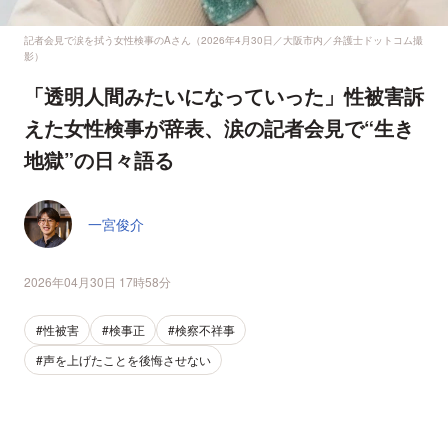
記者会見で涙を拭う女性検事のAさん（2026年4月30日／大阪市内／弁護士ドットコム撮
影）
「透明人間みたいになっていった」性被害訴
えた女性検事が辞表、涙の記者会見で“生き
地獄”の日々語る
一宮俊介
2026年04月30日 17時58分
#性被害
#検事正
#検察不祥事
#声を上げたことを後悔させない