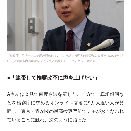
「検察庁、司法全体の信用が問われている」と話す代理人の安齋航太弁護士（2026年4月
30日／大阪市内の司法記者クラブ／弁護士ドットコムニュース撮影）
●「連帯して検察改革に声を上げたい」
Aさんは会見で何度も涙を流した。一方で、真相解明な
どを検察庁に求めるオンライン署名に9万人近い人が賛
同し、東京・霞が関の最高検察庁前でデモがおこなわれ
ていることに触れ、次のように語った。