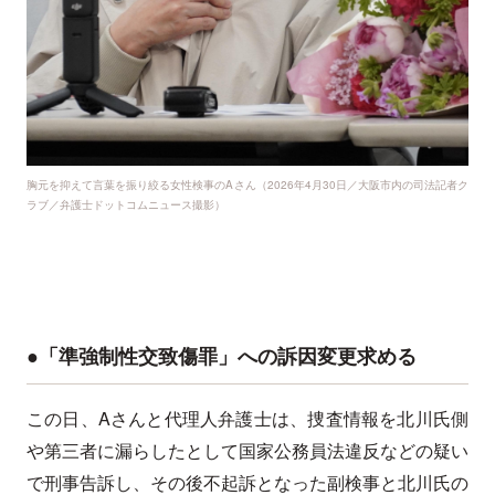
胸元を抑えて言葉を振り絞る女性検事のAさん（2026年4月30日／大阪市内の司法記者ク
ラブ／弁護士ドットコムニュース撮影）
●「準強制性交致傷罪」への訴因変更求める
この日、Aさんと代理人弁護士は、捜査情報を北川氏側
や第三者に漏らしたとして国家公務員法違反などの疑い
で刑事告訴し、その後不起訴となった副検事と北川氏の