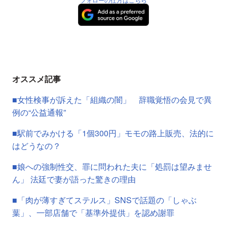
オススメ記事
■女性検事が訴えた「組織の闇」 辞職覚悟の会見で異
例の“公益通報”
■駅前でみかける「1個300円」モモの路上販売、法的に
はどうなの？
■娘への強制性交、罪に問われた夫に「処罰は望みませ
ん」 法廷で妻が語った驚きの理由
■「肉が薄すぎてステルス」SNSで話題の「しゃぶ
葉」、一部店舗で「基準外提供」を認め謝罪