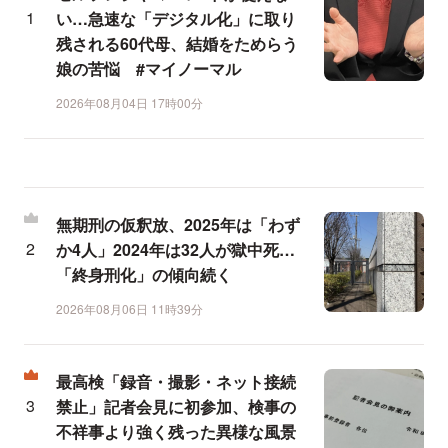
い…急速な「デジタル化」に取り
残される60代母、結婚をためらう
娘の苦悩 #マイノーマル
2026年08月04日 17時00分
無期刑の仮釈放、2025年は「わず
か4人」2024年は32人が獄中死…
「終身刑化」の傾向続く
2026年08月06日 11時39分
最高検「録音・撮影・ネット接続
禁止」記者会見に初参加、検事の
不祥事より強く残った異様な風景