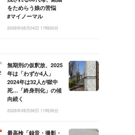
をためらう娘の苦悩
#マイノーマル
2026年08月04日 17時00分
無期刑の仮釈放、2025
年は「わずか4人」
2024年は32人が獄中
死…「終身刑化」の傾
向続く
2026年08月06日 11時39分
最高検「録音・撮影・