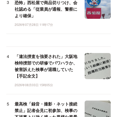
恐怖」西松屋で商品切りつけ、会
社認める「従業員が通報、警察に
より確保」
2026年07月28日 11時17分
「違法捜査を強要された」大阪地
検特捜部での研修でパワハラか、
被害訴えた検事が退職していた
【手記全文】
2026年08月03日 15時05分
最高検「録音・撮影・ネット接続
禁止」記者会見に初参加、検事の
不祥事より強く残った異様な風景