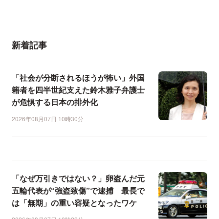
新着記事
「社会が分断されるほうが怖い」外国
籍者を四半世紀支えた鈴木雅子弁護士
が危惧する日本の排外化
2026年08月07日 10時30分
「なぜ万引きではない？」卵盗んだ元
五輪代表が“強盗致傷”で逮捕 最長で
は「無期」の重い容疑となったワケ