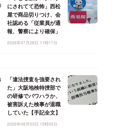
にされてて恐怖」西松
屋で商品切りつけ、会
社認める「従業員が通
報、警察により確保」
2026年07月28日 11時17分
「違法捜査を強要され
た」大阪地検特捜部で
の研修でパワハラか、
被害訴えた検事が退職
していた【手記全文】
2026年08月03日 15時05分