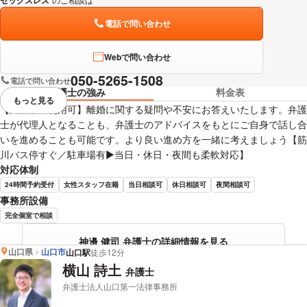
電話で問い合わせ
Webで問い合わせ
050-5265-1508
電話で問い合わせ
弁護士の強み
料金表
もっと見る
視覚的に省略されている要素を
【法テラス利用可】離婚に関する疑問や不安にお答えいたします。弁護
士が代理人となることも、弁護士のアドバイスをもとにご自身で話し合
いを進めることも可能です。より良い進め方を一緒に考えましょう【筋
川バス停すぐ／駐車場有▶︎当日・休日・夜間も柔軟対応】
対応体制
24時間予約受付
女性スタッフ在籍
当日相談可
休日相談可
夜間相談可
事務所設備
完全個室で相談
神邊 健司 弁護士の詳細情報を見る
山口県
山口市
山口駅
徒歩12分
横山 詩土
弁護士
弁護士法人山口第一法律事務所