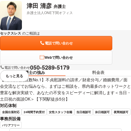
津田 清彦
弁護士
弁護士法人ONE下関オフィス
セックスレス
のご相談は
下記のリンクからお問い合わせください。
電話で問い合わせ
Webで問い合わせ
050-5289-5179
電話で問い合わせ
弁護士の強み
料金表
もっと見る
視覚的に省略されている要素を
【山口県内拠点数No.1】不貞慰謝料の請求／財産分与／婚姻費用／面
会交流などでお悩みなら、まずはご相談を。県内最多のネットワークと
豊富な解決実績で、あなたの不安をスピーディーに解消します＜当日・
土日祝の面談OK＞【下関駅徒歩5分】
対応体制
全国出張対応
24時間予約受付
女性スタッフ在籍
当日相談可
休日相談可
夜間相談可
事務所設備
バリアフリー