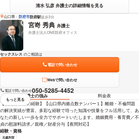
清水 弘彦 弁護士の詳細情報を見る
山口県
防府市
防府駅
徒歩3分
宮嵜 秀典
弁護士
弁護士法人ONE防府オフィス
セックスレス
のご相談は
下記のリンクからお問い合わせください。
電話で問い合わせ
Webで問い合わせ
050-5285-4452
電話で問い合わせ
弁護士の強み
料金表
もっと見る
視覚的に省略されている要素を
【裁判官15年の経験】【山口県内拠点数ナンバー１】離婚・不倫問題
の解決実績が豊富。多彩な経験で培った知識や技量をフル活用して、あ
なたの新しい一歩を全力でサポートいたします。婚姻費用・養育費／不
貞の慰謝料請求／親権／財産分与【夜間対応】
経験・資格
元裁判官