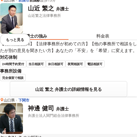
岩国駅
山近 繁之
弁護士
山近繁之法律事務所
弁護士の強み
料金表
もっと見る
視覚的に省略されている要素を
【初回相談無料】【法律事務所が初めての方】【他の事務所で相談をし
たが別の意見を聞きたい方】あなたの「不安」を「希望」に変えます。
対応体制
24時間予約受付
当日相談可
休日相談可
夜間相談可
電話相談可
事務所設備
完全個室で相談
山近 繁之 弁護士の詳細情報を見る
山口県
下関市
神邊 健司
弁護士
弁護士法人関門総合法律事務所
セックスレス
のご相談は
下記のリンクからお問い合わせください。