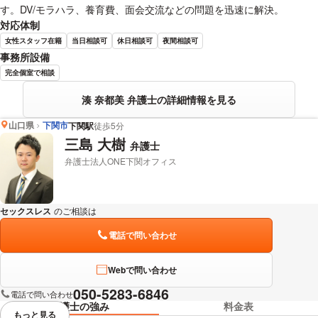
す。DV/モラハラ、養育費、面会交流などの問題を迅速に解決。
対応体制
女性スタッフ在籍
当日相談可
休日相談可
夜間相談可
事務所設備
完全個室で相談
湊 奈都美 弁護士の詳細情報を見る
山口県
下関市
下関駅
徒歩5分
三島 大樹
弁護士
弁護士法人ONE下関オフィス
セックスレス
のご相談は
下記のリンクからお問い合わせください。
電話で問い合わせ
Webで問い合わせ
050-5283-6846
電話で問い合わせ
弁護士の強み
料金表
もっと見る