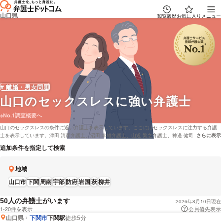
山口県
閲覧履歴
お気に入り
メニュー
# 離婚・男女問題
山口
のセックスレスに強い弁護士
※No.1調査概要へ
山口のセックスレスの条件に近い弁護士を表示しています。ここにはセックスレスに注力する弁護
士を表示しています。津田 清彦弁護士、沼田 幸雄弁護士、山近 繁之弁護士、神邊 健司弁護士、横
さらに表示
説明文の省
山 詩土弁護士などの電話・メールの問合せ情報から、口コミや評判・土日祝日の休日法律相談や無
追加条件を指定して検索
料相談の可否など、充実した専門情報で心強い弁護士をお探しください。
地域
山口市
下関
周南
宇部
防府
岩国
萩
柳井
人の弁護士がいます
50
2026年8月10日現在
1-20件を表示
会員優先表示
山口県
下関市
下関駅
徒歩5分