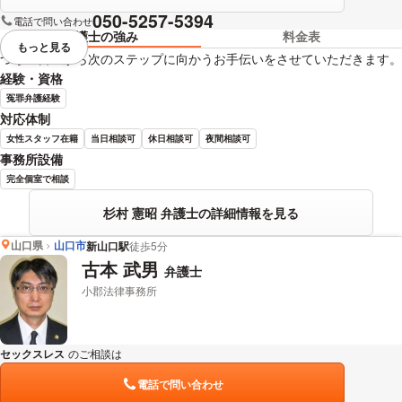
050-5257-5394
電話で問い合わせ
弁護士の強み
料金表
もっと見る
視覚的に省略されている要素を
つらい日々から次のステップに向かうお手伝いをさせていただきます。
経験・資格
冤罪弁護経験
対応体制
女性スタッフ在籍
当日相談可
休日相談可
夜間相談可
事務所設備
完全個室で相談
杉村 憲昭 弁護士の詳細情報を見る
山口県
山口市
新山口駅
徒歩5分
古本 武男
弁護士
小郡法律事務所
セックスレス
のご相談は
下記のリンクからお問い合わせください。
電話で問い合わせ