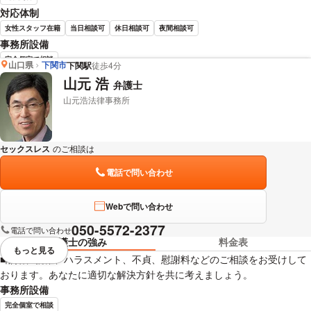
対応体制
女性スタッフ在籍
当日相談可
休日相談可
夜間相談可
事務所設備
完全個室で相談
山口県
下関市
下関駅
徒歩4分
山元 浩
弁護士
宮嵜 秀典 弁護士の詳細情報を見る
山元浩法律事務所
セックスレス
のご相談は
下記のリンクからお問い合わせください。
電話で問い合わせ
Webで問い合わせ
050-5572-2377
電話で問い合わせ
弁護士の強み
料金表
もっと見る
視覚的に省略されている要素を
■離婚、親権、ハラスメント、不貞、慰謝料などのご相談をお受けして
おります。あなたに適切な解決方針を共に考えましょう。
事務所設備
完全個室で相談