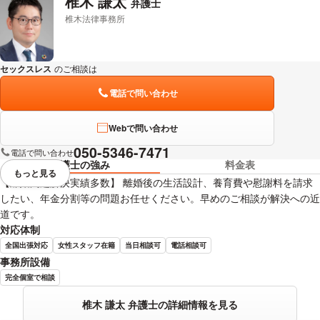
椎木 謙太
弁護士
前田 浩志 弁護士の詳細情報を見る
椎木法律事務所
セックスレス
のご相談は
下記のリンクからお問い合わせください。
電話で問い合わせ
Webで問い合わせ
050-5346-7471
電話で問い合わせ
弁護士の強み
料金表
もっと見る
視覚的に省略されている要素を
【離婚問題解決実績多数】 離婚後の生活設計、養育費や慰謝料を請求
したい、年金分割等の問題お任せください。早めのご相談が解決への近
道です。
対応体制
全国出張対応
女性スタッフ在籍
当日相談可
電話相談可
事務所設備
完全個室で相談
椎木 謙太 弁護士の詳細情報を見る