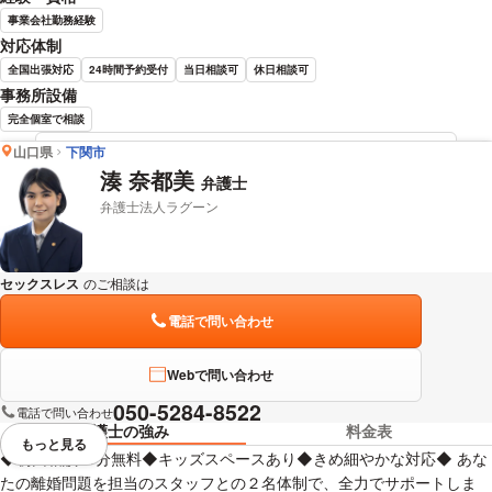
事業会社勤務経験
対応体制
全国出張対応
24時間予約受付
当日相談可
休日相談可
事務所設備
完全個室で相談
山口県
下関市
玉岡 範久 弁護士の詳細情報を見る
湊 奈都美
弁護士
弁護士法人ラグーン
セックスレス
のご相談は
下記のリンクからお問い合わせください。
電話で問い合わせ
Webで問い合わせ
050-5284-8522
電話で問い合わせ
弁護士の強み
料金表
もっと見る
視覚的に省略されている要素を
◆初回相談30分無料◆キッズスペースあり◆きめ細やかな対応◆ あな
たの離婚問題を担当のスタッフとの２名体制で、全力でサポートしま