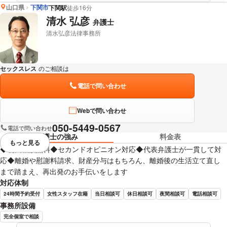
山口県
下関市
下関駅
徒歩16分
清水 弘彦
弁護士
清水弘彦法律事務所
セックスレス
のご相談は
下記のリンクからお問い合わせください。
電話で問い合わせ
Webで問い合わせ
050-5449-0567
電話で問い合わせ
弁護士の強み
料金表
もっと見る
視覚的に省略されている要素を
◆初回相談無料◆セカンドオピニオン対応◆代表弁護士が一貫して対
応◆離婚や慰謝料請求、財産分与はもちろん、離婚後の生活立て直し
まで踏まえ、再出発のお手伝いをします
対応体制
24時間予約受付
女性スタッフ在籍
当日相談可
休日相談可
夜間相談可
電話相談可
事務所設備
完全個室で相談