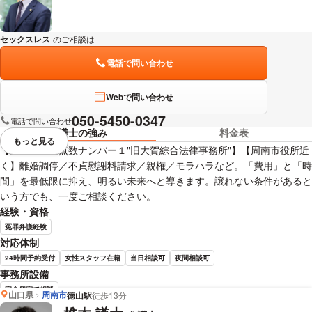
セックスレス
のご相談は
下記のリンクからお問い合わせください。
電話で問い合わせ
Webで問い合わせ
050-5450-0347
電話で問い合わせ
弁護士の強み
料金表
もっと見る
視覚的に省略されている要素を
【山口県内拠点数ナンバー１"旧大賀綜合法律事務所"】【周南市役所近
く】離婚調停／不貞慰謝料請求／親権／モラハラなど。「費用」と「時
間」を最低限に抑え、明るい未来へと導きます。譲れない条件があると
いう方でも、一度ご相談ください。
経験・資格
冤罪弁護経験
対応体制
24時間予約受付
女性スタッフ在籍
当日相談可
夜間相談可
事務所設備
完全個室で相談
山口県
周南市
徳山駅
徒歩13分