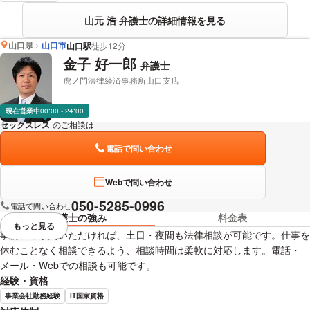
山元 浩 弁護士の詳細情報を見る
山口県
山口市
山口駅
徒歩12分
金子 好一郎
弁護士
虎ノ門法律経済事務所山口支店
現在営業中
00:00 - 24:00
セックスレス
のご相談は
下記のリンクからお問い合わせください。
電話で問い合わせ
Webで問い合わせ
050-5285-0996
電話で問い合わせ
弁護士の強み
料金表
もっと見る
視覚的に省略されている要素を
事前にご予約いただければ、土日・夜間も法律相談が可能です。仕事を
休むことなく相談できるよう、相談時間は柔軟に対応します。電話・
メール・Webでの相談も可能です。
経験・資格
事業会社勤務経験
IT国家資格