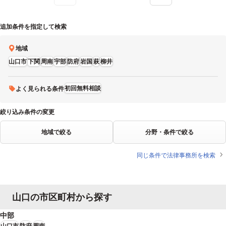
追加条件を指定して検索
地域
山口市
下関
周南
宇部
防府
岩国
萩
柳井
初回無料相談
よく見られる条件
絞り込み条件の変更
地域で絞る
分野・条件で絞る
同じ条件で法律事務所を検索
山口の市区町村から探す
中部
山口市
防府
周南