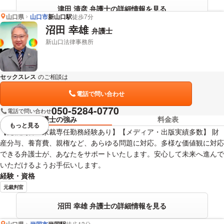
津田 清彦 弁護士の詳細情報を見る
山口県
山口市
新山口駅
徒歩7分
沼田 幸雄
弁護士
新山口法律事務所
セックスレス
のご相談は
下記のリンクからお問い合わせください。
電話で問い合わせ
050-5284-0770
電話で問い合わせ
弁護士の強み
料金表
もっと見る
視覚的に省略されている要素を
【元裁判官・家裁専任勤務経験あり】【メディア・出版実績多数】 財
産分与、養育費、親権など、あらゆる問題に対応。多様な価値観に対応
できる弁護士が、あなたをサポートいたします。安心して未来へ進んで
いただけるようお手伝いします。
経験・資格
元裁判官
沼田 幸雄 弁護士の詳細情報を見る
山口県
岩国市
徒歩13分