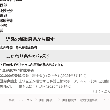
西部
下関
宇部
東部
岩国
柳井
北部
萩
近隣の都道府県から探す
広島県
岡山県
島根県
鳥取県
こだわり条件から探す
初回無料相談
法テラス利用可能
電話相談できる
* 登録数No.1調査概要
23,000名登録
登録弁護士数(非公開含む)2025年6月時点
登録弁護士
上場企業が運営する弁護士検索ポータルサイト比較(公開情
数No.1
報を元に当社調べ)2025年2月時点
本文へ戻る
弁護士ドットコム
[山口]弁護士
[山口][離婚・男女問題]弁護士
[