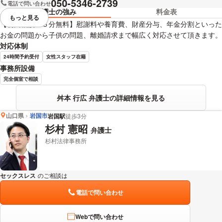
050-5346-2739
電話で問い合わせ
弁護士の強み
料金表
もっと見る
視覚的に省略されている要素を
【初回相談４５分無料】慰謝料や養育費、財産分与、年金分割といった
お金の問題から子供の問題、離婚請求まで幅広く対応させて頂きます。
対応体制
24時間予約受付
女性スタッフ在籍
事務所設備
完全個室で相談
舛本 行広 弁護士の詳細情報を見る
山口県
岩国市
岩国駅
徒歩3分
杉村 憲昭
弁護士
杉村法律事務所
セックスレス
のご相談は
下記のリンクからお問い合わせください。
電話で問い合わせ
Webで問い合わせ