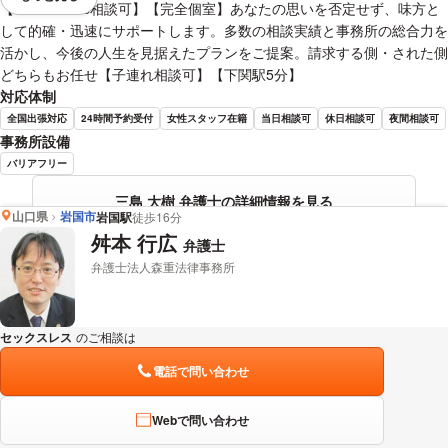
視覚的に省略されている要素を
【LINE・WEB相談可】【完全個室】あなたの思いを否定せず、味方と
して的確・迅速にサポートします。多数の相談実績と事務所の総合力を
活かし、今後の人生を見据えたプランをご提案。請求する側・された側
どちらもお任せ【子連れ相談可】【下関駅5分】
対応体制
全国出張対応
24時間予約受付
女性スタッフ在籍
当日相談可
休日相談可
夜間相談可
事務所設備
バリアフリー
三島 大樹 弁護士の詳細情報を見る
山口県
岩国市
岩国駅
徒歩16分
舛本 行広
弁護士
弁護士法人森重法律事務所
セックスレス
のご相談は
下記のリンクからお問い合わせください。
電話で問い合わせ
Webで問い合わせ