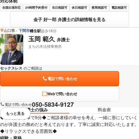
対応体制
全国出張対応
24時間予約受付
当日相談可
休日相談可
夜間相談可
電話相談可
金子 好一郎 弁護士の詳細情報を見る
山口県
下関市
幡生駅
徒歩18分
玉岡 範久
弁護士
まちの木法律事務所
セックスレス
のご相談は
下記のリンクからお問い合わせください。
電話で問い合わせ
Webで問い合わせ
050-5834-9127
電話で問い合わせ
弁護士の強み
料金表
もっと見る
視覚的に省略されている要素を
◆下関駅から車で5分◆ご相談者様の幸せを考え、一緒に形にしていく
のが弁護士の務めだと考えております。丁寧に誠実に対応いたします。
◆リラックスできる雰囲気◆
経験・資格