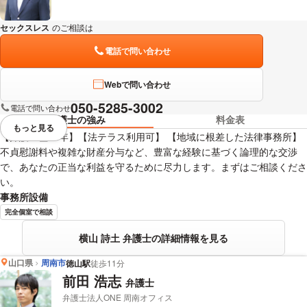
セックスレス
のご相談は
下記のリンクからお問い合わせください。
電話で問い合わせ
Webで問い合わせ
050-5285-3002
電話で問い合わせ
弁護士の強み
料金表
もっと見る
視覚的に省略されている要素を
【弁護士歴20年】【法テラス利用可】 【地域に根差した法律事務所】
不貞慰謝料や複雑な財産分与など、豊富な経験に基づく論理的な交渉
で、あなたの正当な利益を守るために尽力します。まずはご相談くださ
い。
事務所設備
完全個室で相談
横山 詩土 弁護士の詳細情報を見る
山口県
周南市
徳山駅
徒歩11分
前田 浩志
弁護士
弁護士法人ONE 周南オフィス