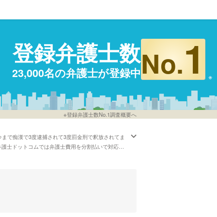
1
登録弁護士数
No.
23,000名の弁護士が登録中
※登録弁護士数No.1調査概要へ
今まで痴漢で3度逮捕されて3度罰金刑で釈放されてま
弁護士ドットコムでは弁護士費用を分割払いで対応し
ることができます。例えば「痴漢事件で強い弁護士や
績で比較したい」などの希望にも対応することができ
」とおっしゃる方もいます。痴漢事件のトラブルに巻
どの希望を考慮して、自分に合った弁護士に電話また