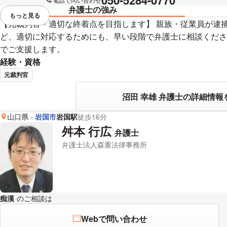
弁護士の強み
もっと見る
視覚的に省略されている要素を
【元裁判官・適切な終着点を目指します】 親族・従業員が逮
ど、適切に対応するためにも、早い段階で弁護士に相談くださ
でご支援します。
経験・資格
元裁判官
沼田 幸雄 弁護士の詳細情報
山口県
岩国市
岩国駅
徒歩16分
舛本 行広
弁護士
弁護士法人森重法律事務所
痴漢
のご相談は
下記のリンクからお問い合わせください。
Webで問い合わせ