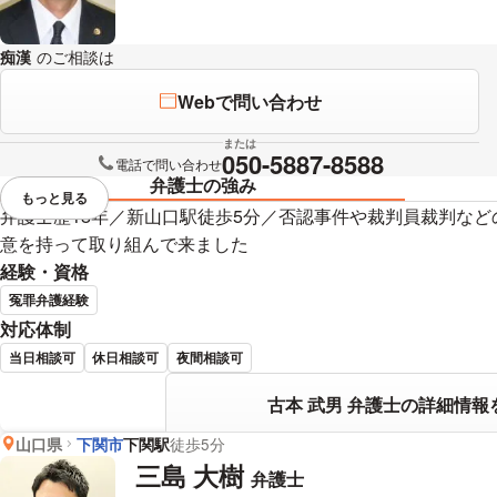
痴漢
のご相談は
下記のリンクからお問い合わせください。
Webで問い合わせ
または
050-5887-8588
電話で問い合わせ
弁護士の強み
もっと見る
視覚的に省略されている要素を
弁護士歴18年／新山口駅徒歩5分／否認事件や裁判員裁判な
意を持って取り組んで来ました
経験・資格
冤罪弁護経験
対応体制
当日相談可
休日相談可
夜間相談可
古本 武男 弁護士の詳細情報
山口県
下関市
下関駅
徒歩5分
三島 大樹
弁護士