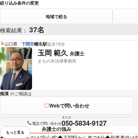
絞り込み条件の変更
地域で絞る
37名
検索結果：
山口県
下関市
幡生駅
徒歩18分
玉岡 範久
弁護士
まちの木法律事務所
痴漢
のご相談は
下記のリンクからお問い合わせください。
Webで問い合わせ
または
050-5834-9127
電話で問い合わせ
弁護士の強み
もっと見る
視覚的に省略されている要素を
◆お届けするのは”安心感”◆下関駅から車で5分◆刑事事件は