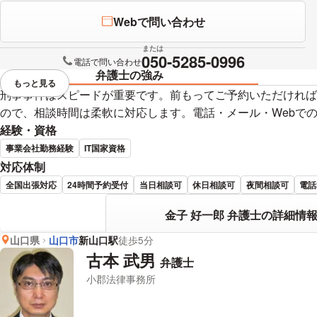
Webで問い合わせ
または
050-5285-0996
電話で問い合わせ
弁護士の強み
もっと見る
視覚的に省略されている要素を
刑事事件はスピードが重要です。前もってご予約いただければ
ので、相談時間は柔軟に対応します。電話・メール・Webで
経験・資格
事業会社勤務経験
IT国家資格
対応体制
全国出張対応
24時間予約受付
当日相談可
休日相談可
夜間相談可
電話
金子 好一郎 弁護士の詳細情
山口県
山口市
新山口駅
徒歩5分
古本 武男
弁護士
小郡法律事務所