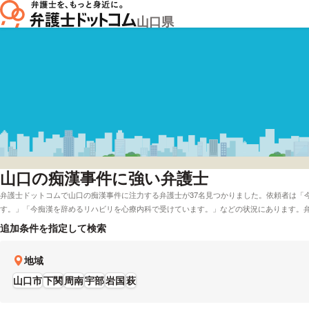
山口県
山口
の痴漢事件に強い弁護士
弁護士ドットコムで山口の痴漢事件に注力する弁護士が37名見つかりました。依頼者は「
す。」「今痴漢を辞めるリハビリを心療内科で受けています。」などの状況にあります。
てくれる弁護士や山口で初回相談を無料で受付してくれる弁護士など、色々な条件で調べ
追加条件を指定して検索
評判が良い弁護士の選び方などの情報は調べたけど、山口周辺の弁護士と法律事務所を実
ます。弁護士の中には「事件を起こしてしまったときは、すぐに示談を目指しましょう。
地域
き込まれている方は弁護士ドットコムに登録している弁護士の中から、能力や報酬基準な
はメールをしてみてください。
山口市
下関
周南
宇部
岩国
萩