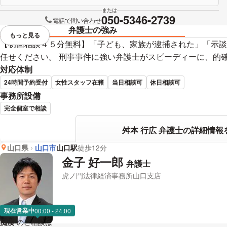
または
050-5346-2739
電話で問い合わせ
弁護士の強み
もっと見る
視覚的に省略されている要素を
【初回相談４５分無料】「子ども、家族が逮捕された」「示談
任せください。 刑事事件に強い弁護士がスピーディーに、的
対応体制
24時間予約受付
女性スタッフ在籍
当日相談可
休日相談可
事務所設備
完全個室で相談
舛本 行広 弁護士の詳細情報
山口県
山口市
山口駅
徒歩12分
金子 好一郎
弁護士
虎ノ門法律経済事務所山口支店
現在営業中
00:00 - 24:00
痴漢
のご相談は
下記のリンクからお問い合わせください。