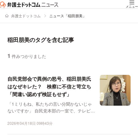
メニュー
弁護士ドットコム
ニュース「稲田朋美」
稲田朋美のタグを含む記事
1
件みつかりました
ニュースの新着順の一覧
自民党部会で異例の怒号、稲田朋美氏
はなぜキレた？ 検察に不信と苛立ち
「間違い認めず検証もせず」
「1ミリもね、私たちの言い分聞かないじゃ
ないですか」 自民党本部の一室で、テレビカ
メラが捉えたワン...
2026年04月18日 09時43分