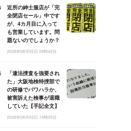
近所の紳士服店が「完
全閉店セール」中です
が、4カ月目に入って
も営業しています。問
題ないのでしょうか？
2026年08月02日 09時42分
「違法捜査を強要され
た」大阪地検特捜部で
の研修でパワハラか、
被害訴えた検事が退職
していた【手記全文】
2026年08月03日 15時05分