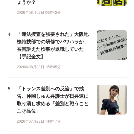
ょうか？
2026年08月02日 09時42分
「違法捜査を強要された」大阪地
検特捜部での研修でパワハラか、
被害訴えた検事が退職していた
【手記全文】
2026年08月03日 15時05分
「トランス差別への反論」で戒
告、仲岡しゅん弁護士が日弁連に
取り消し求める「差別と戦うこと
こそ品位」
2026年07月28日 14時17分