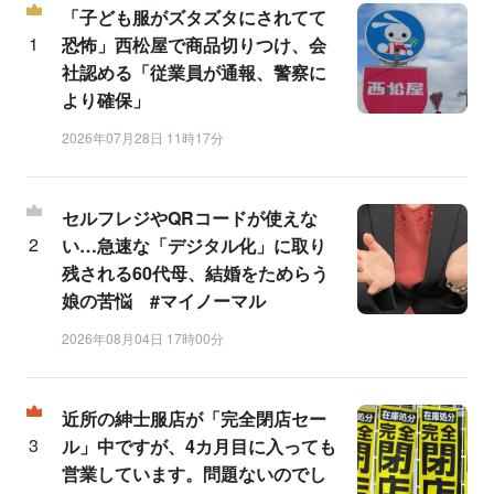
「子ども服がズタズタにされてて
恐怖」西松屋で商品切りつけ、会
社認める「従業員が通報、警察に
より確保」
2026年07月28日 11時17分
セルフレジやQRコードが使えな
い…急速な「デジタル化」に取り
残される60代母、結婚をためらう
娘の苦悩 #マイノーマル
2026年08月04日 17時00分
近所の紳士服店が「完全閉店セー
ル」中ですが、4カ月目に入っても
営業しています。問題ないのでし