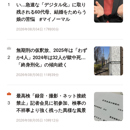
い…急速な「デジタル化」に取り
残される60代母、結婚をためらう
娘の苦悩 #マイノーマル
2026年08月04日 17時00分
無期刑の仮釈放、2025年は「わず
か4人」2024年は32人が獄中死…
「終身刑化」の傾向続く
2026年08月06日 11時39分
最高検「録音・撮影・ネット接続
禁止」記者会見に初参加、検事の
不祥事より強く残った異様な風景
2026年08月05日 10時12分