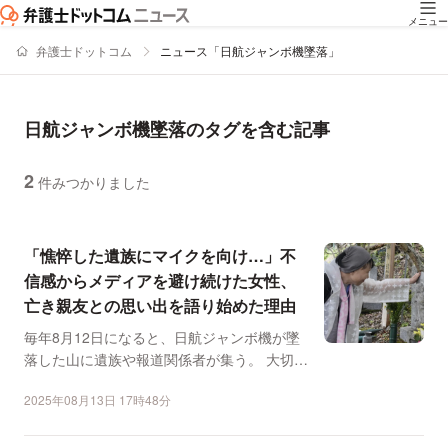
メニュー
弁護士ドットコム
ニュース「日航ジャンボ機墜落」
日航ジャンボ機墜落のタグを含む記事
2
件みつかりました
ニュースの新着順の一覧
「憔悴した遺族にマイクを向け…」不
信感からメディアを避け続けた女性、
亡き親友との思い出を語り始めた理由
毎年8月12日になると、日航ジャンボ機が墜
落した山に遺族や報道関係者が集う。 大切な
親友を失いなが...
2025年08月13日 17時48分