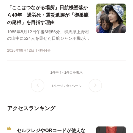
「ここはつながる場所」日航機墜落か
ら40年 過労死・震災遺族が「御巣鷹
の尾根」を目指す理由
1985年8月12日午後6時56分、群馬県上野村
の山中に524人を乗せた日航ジャンボ機が墜
落した。 ...
2025年08月12日 17時44分
2件中 1 - 2件目を表示
1ページ / 全1ページ
アクセスランキング
セルフレジやQRコードが使えな