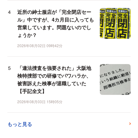
近所の紳士服店が「完全閉店セー
ル」中ですが、4カ月目に入っても
営業しています。問題ないのでし
ょうか？
2026年08月02日 09時42分
「違法捜査を強要された」大阪地
検特捜部での研修でパワハラか、
被害訴えた検事が退職していた
【手記全文】
2026年08月03日 15時05分
もっと見る