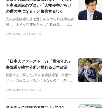
も憲法訴訟のプロが「人権侵害だらけ
の世の中になる」と警告するワケ
先の参議院選で非改選分を含めて15議席を確
保し、大きな存在感を示した参政党。「日本
人ファースト」とい...
2025年09月30日 15時38分
「日本人ファースト」vs「憲法守れ」
参院選が映す分断と揺れる日本政治
投票率が上昇した7月の参議院選挙。弁護士
ドットコムニュースが「あなたの『一票』の
決め手」をテーマに体...
2025年08月17日 08時39分
参政党への抗議で国旗に「バツ印」、