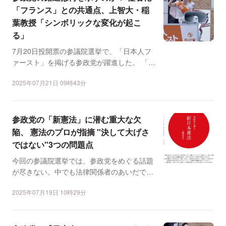
「フランス」との共通点、上智大・稲
葉教授「シンボリックな変化が起こ
る」
7月20日投開票の参議院選挙で、「日本人フ
ァースト」を掲げる参政党が躍進した。 「フ
ランスでは極右...
2025年07月21日 09時43分
参政党の「新憲法」に潜む重大な欠
陥、 憲法のプロが指摘 "決して大げさ
ではない"3つの問題点
今回の参議院選挙では、参政党をめぐる話題
が尽きない。中でも法律関係者のあいだで強
い懸念を呼んでいるの...
2025年07月19日 10時29分