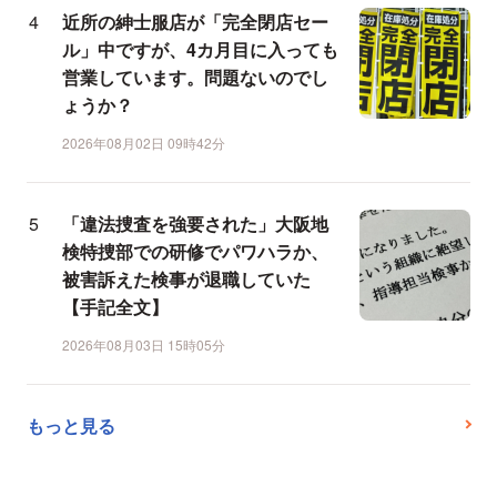
近所の紳士服店が「完全閉店セー
ル」中ですが、4カ月目に入っても
営業しています。問題ないのでし
ょうか？
2026年08月02日 09時42分
「違法捜査を強要された」大阪地
検特捜部での研修でパワハラか、
被害訴えた検事が退職していた
【手記全文】
2026年08月03日 15時05分
もっと見る