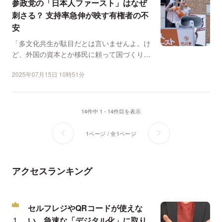
参政党の「日本人ファースト」はなぜ
刺さる？ 支持率急伸が映す有権者の不
安
「多文化共生が駄目だとは言いませんよ。け
ど、外国の資本とか移民に頼って国づくりを
していくのはおかしい...
2025年07月15日 10時51分
14件中 1 - 14件目を表示
1ページ / 全1ページ
アクセスランキング
セルフレジやQRコードが使えな
い…急速な「デジタル化」に取り