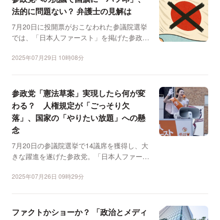
法的に問題ない？ 弁護士の見解は
7月20日に投開票がおこなわれた参議院選挙
では、「日本人ファースト」を掲げた参政党
が議席を大きく伸ば...
2025年07月29日 10時08分
参政党「憲法草案」実現したら何が変
わる？ 人権規定が「ごっそり欠
落」、国家の「やりたい放題」への懸
念
7月20日の参議院選挙で14議席を獲得し、大
きな躍進を遂げた参政党。「日本人ファース
ト」を掲げて有権...
2025年07月26日 09時29分
ファクトかショーか？ 「政治とメディ