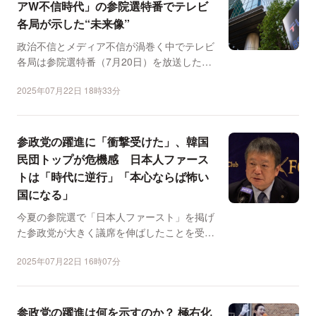
アW不信時代」の参院選特番でテレビ
各局が示した“未来像”
政治不信とメディア不信が渦巻く中でテレビ
各局は参院選特番（7月20日）を放送した。
各局の選挙特番...
2025年07月22日 18時33分
参政党の躍進に「衝撃受けた」、韓国
民団トップが危機感 日本人ファース
トは「時代に逆行」「本心ならば怖い
国になる」
今夏の参院選で「日本人ファースト」を掲げ
た参政党が大きく議席を伸ばしたことを受け
て、在日本大韓民国民...
2025年07月22日 16時07分
参政党の躍進は何を示すのか？ 極右化