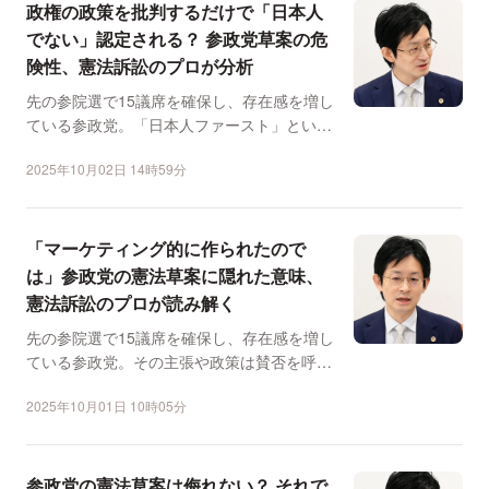
政権の政策を批判するだけで「日本人
でない」認定される？ 参政党草案の危
険性、憲法訴訟のプロが分析
先の参院選で15議席を確保し、存在感を増し
ている参政党。「日本人ファースト」という
キャッチコピーは保...
2025年10月02日 14時59分
「マーケティング的に作られたので
は」参政党の憲法草案に隠れた意味、
憲法訴訟のプロが読み解く
先の参院選で15議席を確保し、存在感を増し
ている参政党。その主張や政策は賛否を呼び
続けている。 同...
2025年10月01日 10時05分
参政党の憲法草案は侮れない？ それで