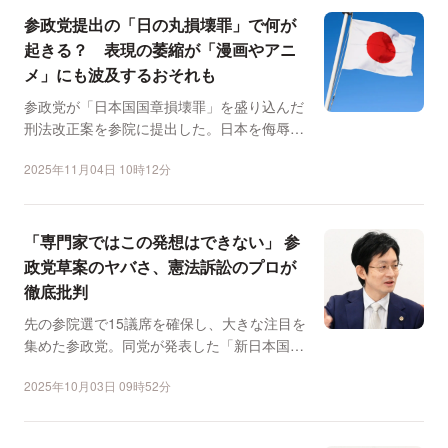
参政党提出の「日の丸損壊罪」で何が
起きる？ 表現の萎縮が「漫画やアニ
メ」にも波及するおそれも
参政党が「日本国国章損壊罪」を盛り込んだ
刑法改正案を参院に提出した。日本を侮辱す
る目的で国旗を傷つけ...
2025年11月04日 10時12分
「専門家ではこの発想はできない」 参
政党草案のヤバさ、憲法訴訟のプロが
徹底批判
先の参院選で15議席を確保し、大きな注目を
集めた参政党。同党が発表した「新日本国憲
法」草案は全33条...
2025年10月03日 09時52分