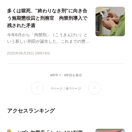
多くは獄死、"終わりなき刑"に向き合
う無期懲役囚と刑務官 拘禁刑導入で
残された矛盾
今年6月から「拘禁刑」（こうきんけい）と
いう新しい刑罰が誕生した。これまでの懲役
刑と禁固刑を一本化し...
2025年06月29日 09時18分
4件中 1 - 4件目を表示
1ページ / 全1ページ
アクセスランキング