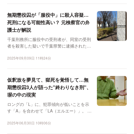
無期懲役囚が「服役中」に殺人容疑…
死刑になる可能性高い？ 元検察官の弁
護士が解説
千葉刑務所に服役中の受刑者が、同室の受刑
者を殺害した疑いで千葉県警に逮捕された。
報道によると、受...
2025年09月09日 11時24分
仮釈放を夢見て、獄死を覚悟して…無
期懲役囚3人が語った"終わりなき刑"、
塀の中の現実
ロングの「L」に、犯罪傾向が低いことを示
す「A」を合わせて「LA（エルエー）」。 こ
れは各地の刑務...
2025年06月30日 10時06分