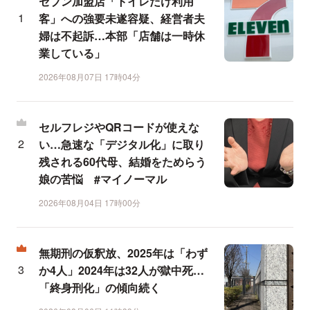
セブン加盟店「トイレだけ利用
客」への強要未遂容疑、経営者夫
婦は不起訴…本部「店舗は一時休
業している」
2026年08月07日 17時04分
セルフレジやQRコードが使えな
い…急速な「デジタル化」に取り
残される60代母、結婚をためらう
娘の苦悩 #マイノーマル
2026年08月04日 17時00分
無期刑の仮釈放、2025年は「わず
か4人」2024年は32人が獄中死…
「終身刑化」の傾向続く