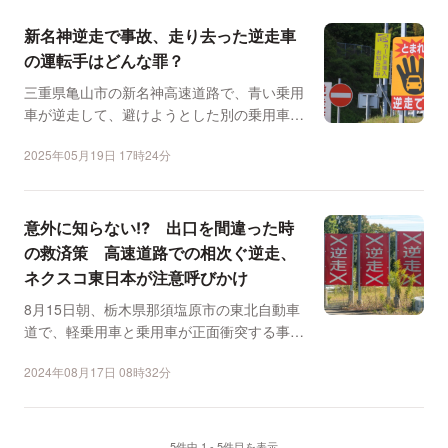
新名神逆走で事故、走り去った逆走車
の運転手はどんな罪？
三重県亀山市の新名神高速道路で、青い乗用
車が逆走して、避けようとした別の乗用車に
後ろの車が追突するな...
2025年05月19日 17時24分
意外に知らない⁉️ 出口を間違った時
の救済策 高速道路での相次ぐ逆走、
ネクスコ東日本が注意呼びかけ
8月15日朝、栃木県那須塩原市の東北自動車
道で、軽乗用車と乗用車が正面衝突する事故
があり、それぞれの...
2024年08月17日 08時32分
5件中 1 - 5件目を表示