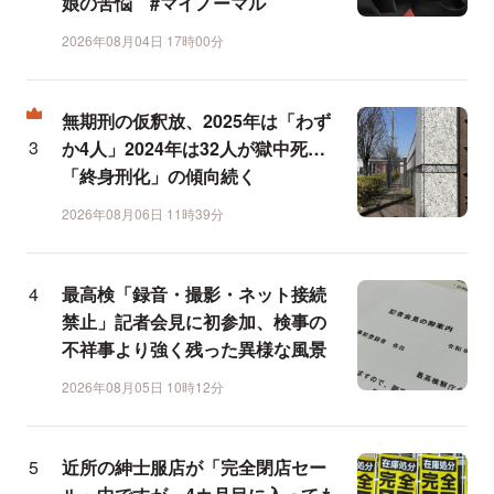
娘の苦悩 #マイノーマル
2026年08月04日 17時00分
無期刑の仮釈放、2025年は「わず
か4人」2024年は32人が獄中死…
「終身刑化」の傾向続く
2026年08月06日 11時39分
最高検「録音・撮影・ネット接続
禁止」記者会見に初参加、検事の
不祥事より強く残った異様な風景
2026年08月05日 10時12分
近所の紳士服店が「完全閉店セー