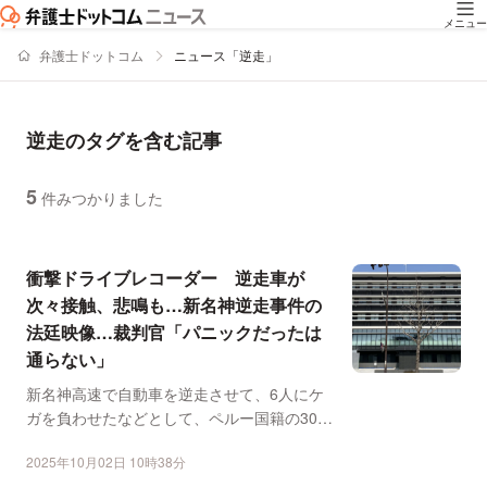
メニュー
弁護士ドットコム
ニュース「逆走」
逆走のタグを含む記事
5
件みつかりました
ニュースの新着順の一覧
衝撃ドライブレコーダー 逆走車が
次々接触、悲鳴も…新名神逆走事件の
法廷映像…裁判官「パニックだったは
通らない」
新名神高速で自動車を逆走させて、6人にケ
ガを負わせたなどとして、ペルー国籍の30代
男性が、危険運転致...
2025年10月02日 10時38分