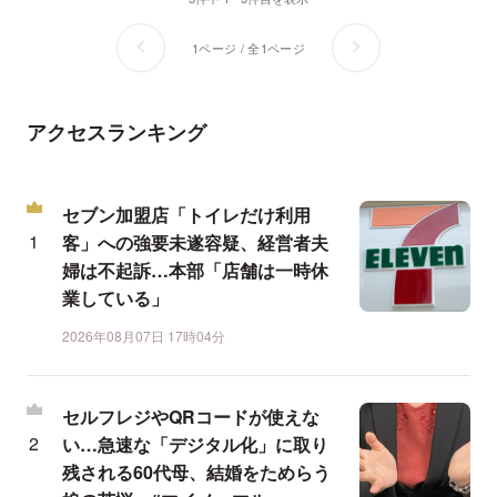
1ページ / 全1ページ
アクセスランキング
セブン加盟店「トイレだけ利用
客」への強要未遂容疑、経営者夫
婦は不起訴…本部「店舗は一時休
業している」
2026年08月07日 17時04分
セルフレジやQRコードが使えな
い…急速な「デジタル化」に取り
残される60代母、結婚をためらう