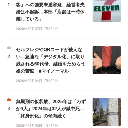
客」への強要未遂容疑、経営者夫
婦は不起訴…本部「店舗は一時休
業している」
2026年08月07日 17時04分
セルフレジやQRコードが使えな
い…急速な「デジタル化」に取り
残される60代母、結婚をためらう
娘の苦悩 #マイノーマル
2026年08月04日 17時00分
無期刑の仮釈放、2025年は「わず
か4人」2024年は32人が獄中死…
「終身刑化」の傾向続く
2026年08月06日 11時39分