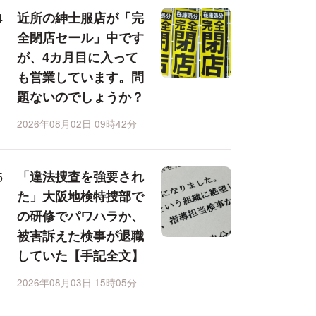
近所の紳士服店が「完
全閉店セール」中です
が、4カ月目に入って
も営業しています。問
題ないのでしょうか？
2026年08月02日 09時42分
「違法捜査を強要され
た」大阪地検特捜部で
の研修でパワハラか、
被害訴えた検事が退職
していた【手記全文】
2026年08月03日 15時05分