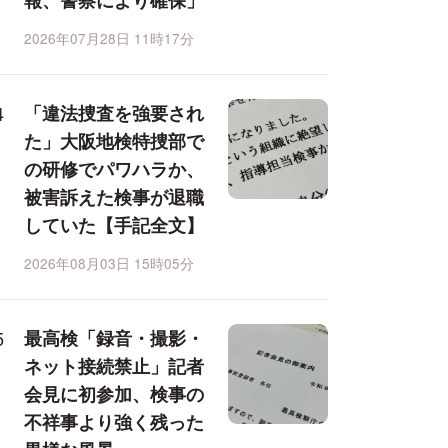
報、警察により確保」
2026年07月28日 11時17分
「違法捜査を強要され
た」大阪地検特捜部で
の研修でパワハラか、
被害訴えた検事が退職
していた【手記全文】
2026年08月03日 15時05分
最高検「録音・撮影・
ネット接続禁止」記者
会見に初参加、検事の
不祥事より強く残った