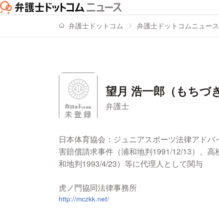
弁護士ドットコム
弁護士ドットコムニュース
望月 浩一郎（もちづ
弁護士
署名記事一覧
日本体育協会：ジュニアスポーツ法律アドバ
害賠償請求事件（浦和地判1991/12/13
和地判1993/4/23）等に代理人として関与
虎ノ門協同法律事務所
http://mczkk.net/