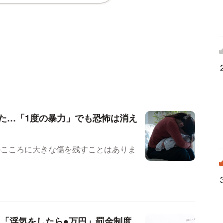
た…「1度の暴力」でも恐怖は消え
のこころに大きな傷を残すことはありま
 「浮気をしたら●万円」罰金制度