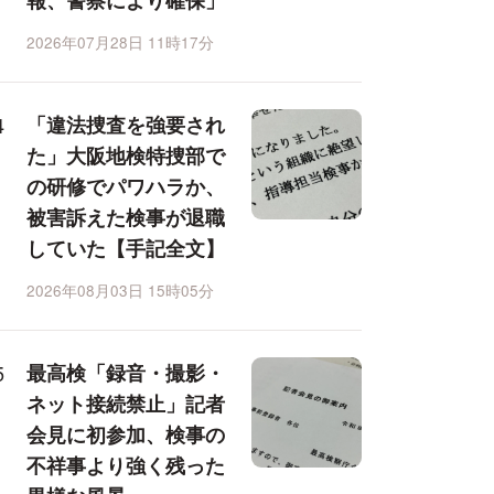
報、警察により確保」
2026年07月28日 11時17分
「違法捜査を強要され
た」大阪地検特捜部で
の研修でパワハラか、
被害訴えた検事が退職
していた【手記全文】
2026年08月03日 15時05分
最高検「録音・撮影・
ネット接続禁止」記者
会見に初参加、検事の
不祥事より強く残った