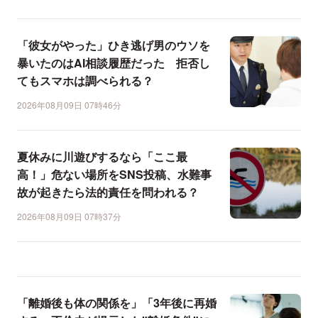
「彼女がやった」ひき逃げ男のウソを
暴いたのはAI相談履歴だった 拒否し
てもスマホは調べられる？
2026年08月09日 07時46分
夏休みに川遊びするなら「ここ最
高！」危ない場所をSNS投稿、水難事
故が起きたら法的責任を問われる？
2026年08月09日 07時37分
「離婚後も体の関係を」「3年後に再婚