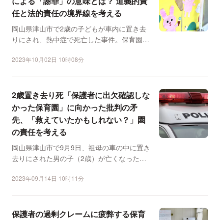
による「謝罪」の意味とは？ 道義的責
任と法的責任の境界線を考える
岡山県津山市で2歳の子どもが車内に置き去
りにされ、熱中症で死亡した事件。保育園に
送り届けるのを忘れた...
2023年10月02日 10時08分
2歳置き去り死「保護者に出欠確認しな
かった保育園」に向かった批判の矛
先、「救えていたかもしれない？」園
の責任を考える
岡山県津山市で9月9日、祖母の車の中に置き
去りにされた男の子（2歳）が亡くなった。
祖母は保育園に送り...
2023年09月14日 10時11分
保護者の過剰クレームに疲弊する保育