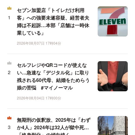
セブン加盟店「トイレだけ利用
客」への強要未遂容疑、経営者夫
婦は不起訴…本部「店舗は一時休
業している」
2026年08月07日 17時04分
セルフレジやQRコードが使えな
い…急速な「デジタル化」に取り
残される60代母、結婚をためらう
娘の苦悩 #マイノーマル
2026年08月04日 17時00分
無期刑の仮釈放、2025年は「わず
か4人」2024年は32人が獄中死…
「終身刑化」の傾向続く