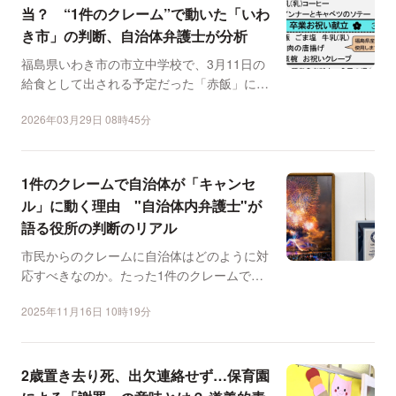
当？ “1件のクレーム”で動いた「いわ
き市」の判断、自治体弁護士が分析
福島県いわき市の市立中学校で、3月11日の
給食として出される予定だった「赤飯」につ
いて、当日になって...
2026年03月29日 08時45分
1件のクレームで自治体が「キャンセ
ル」に動く理由 "自治体内弁護士"が
語る役所の判断のリアル
市民からのクレームに自治体はどのように対
応すべきなのか。たった1件のクレームで、
市が右往左往する事態...
2025年11月16日 10時19分
2歳置き去り死、出欠連絡せず…保育園