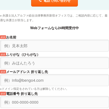
電話で問い合わせ
問題社員対応
企業経営者様・ご担当者様向けセミナー
2018年 4月
弁護士法人アルファ総合法律事務所新宿オフィスでは、ご相談内容に応じて、最
適な弁護士が担当します。
解雇・雇止め
Webフォームなら24時間受付中
企業経営者様・ご担当者様向けセミナー
お名前
必須
2018年 6月
就業規則失敗事例
ふりがな（ひらがな）
必須
社労士の先生方向け勉強会
2018年 7月
メールアドレス 折り返し先
必須
クレーム対応
企業経営者様・ご担当者様向けセミナー
2018年 8月
※ドメイン指定をされている方は解除してください。
電話番号 折り返し先
必須
相続セミナー
一般の方向け
2018年 10月