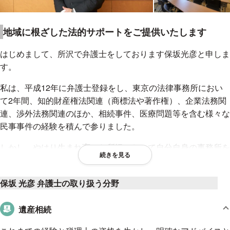
地域に根ざした法的サポートをご提供いたします
はじめまして、所沢で弁護士をしております保坂光彦と申しま
す。
私は、平成12年に弁護士登録をし、東京の法律事務所におい
て2年間、知的財産権法関連（商標法や著作権）、企業法務関
連、渉外法務関連のほか、相続事件、医療問題等を含む様々な
民事事件の経験を積んで参りました。
しかし、やはり生まれ育った所沢において自分自身の事務所を
続きを見る
持ち、より地域に根ざした仕事をしたいと思い、個人事務所と
して保坂光彦法律事務所を開所致しました。その後、同市内に
保坂 光彦 弁護士の取り扱う分野
弁護士法人を設立し、複数事務所体制となった後も、独立開業
当初の思いを忘れないよう、地域の中小企業や個人のお客様に
遺産相続
対する迅速かつ充実したリーガルサービスの提供を目指し、
日々努めて参りました。