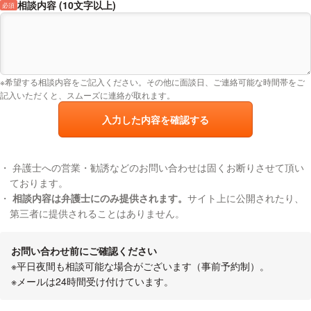
相談内容 (10文字以上)
必須
労働分野における“最新・重要判例解説”
社労士の先生方向け勉強会
2018年 11月
※希望する相談内容をご記入ください。その他に面談日、ご連絡可能な時間帯をご
記入いただくと、スムーズに連絡が取れます。
オンラインセミナー第１回「テレワーク導入における就業規則の
改定」
入力した内容を確認する
企業経営者様・ご担当者様向けセミナー
2021年 6月
弁護士への営業・勧誘などのお問い合わせは固くお断りさせて頂い
未払い残業代請求
ております。
企業経営者様・ご担当者様向けセミナー
相談内容は弁護士にのみ提供されます。
サイト上に公開されたり、
2021年 10月
第三者に提供されることはありません。
EAP（従業員支援プログラム）
お問い合わせ前にご確認ください
経営戦略セミナー
※平日夜間も相談可能な場合がございます（事前予約制）。
2022年 6月
※メールは24時間受け付けています。