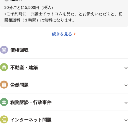
30分ごとに5,500円（税込）
弁護士法人アルファ総合法律事務所
※ご予約時に「弁護士ドットコムを見た」とお伝えいただくと、初
回相談料（１時間）は無料になります。
https://alpha-lawoffice.com/
続きを見る
相続・遺産分割や遺言
https://www.alpha-souzoku.com/
債権回収
中小企業法務
不動産・建築
https://alpha-houmu.net/
不動産
労働問題
http://alpha-fudousan.info/
税務訴訟・行政事件
インターネット問題