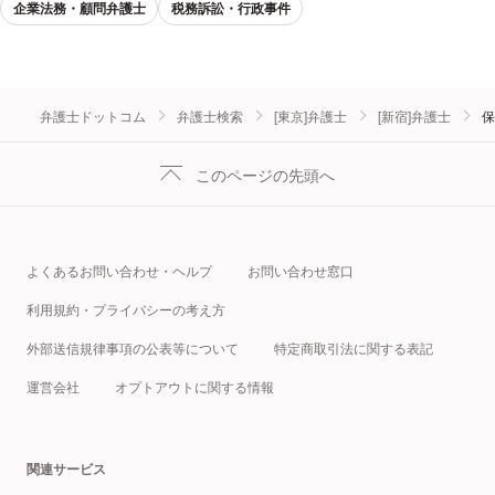
企業法務・顧問弁護士
税務訴訟・行政事件
弁護士ドットコム
弁護士検索
[東京]弁護士
[新宿]弁護士
保
このページの先頭へ
よくあるお問い合わせ・ヘルプ
お問い合わせ窓口
利用規約・プライバシーの考え方
外部送信規律事項の公表等について
特定商取引法に関する表記
運営会社
オプトアウトに関する情報
関連サービス