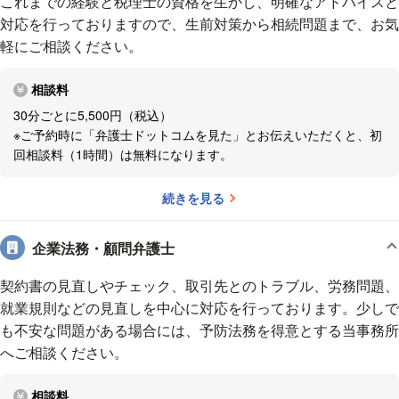
これまでの経験と税理士の資格を生かし、明確なアドバイスと
対応を行っておりますので、生前対策から相続問題まで、お気
その甲斐もあってか、地域の様々な方に支えられつつ、気が付
軽にご相談ください。
けば法曹経験25年、弁護士法人設立18年を無事に迎えること
ができました。また、仲間やスタッフにも恵まれ、事務所の陣
相談料
容もより一層充実し、自らの理想とするリーガルサービスの提
供が可能なレベルに更に近づくことができたと自負しておりま
30分ごとに5,500円（税込）
※ご予約時に「弁護士ドットコムを見た」とお伝えいただくと、初
す。もちろん、現状に満足することなく、また独立開業当初の
回相談料（1時間）は無料になります。
初心を忘れることなく、今後も、地域の身近で頼れる存在であ
るべく、より一層の研鑽と誠実な事件処理に努めていきたいと
続きを見る
思っております。
☆ご相談希望の方は、「ドットコムを見た」とご予約時にお
企業法務・顧問弁護士
伝えください。
契約書の見直しやチェック、取引先とのトラブル、労務問題、
お伝えいただけますと、初回1時間まで無料となります。
就業規則などの見直しを中心に対応を行っております。少しで
なお、通常のご相談料は３０分５５００円（税込）です。
も不安な問題がある場合には、予防法務を得意とする当事務所
へご相談ください。
※ご相談料の取扱いについては、予告なく変わる場合がござい
ますので悪しからずご了承ください。
相談料