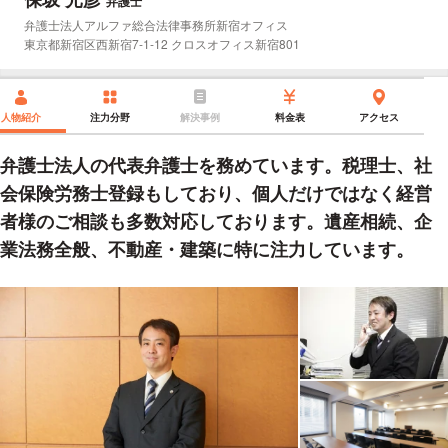
弁護士
所属事務所：
弁護士法人アルファ総合法律事務所新宿オフィス
所在地：
東京都新宿区西新宿7-1-12 クロスオフィス新宿801
人物紹介
注力分野
解決事例
料金表
アクセス
弁護士法人の代表弁護士を務めています。税理士、社
会保険労務士登録もしており、個人だけではなく経営
者様のご相談も多数対応しております。遺産相続、企
業法務全般、不動産・建築に特に注力しています。